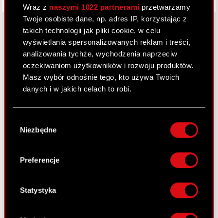
Wraz z
naszymi 1022 partnerami
przetwarzamy
Twoje osobiste dane, np. adres IP, korzystając z
takich technologii jak pliki cookie, w celu
wyświetlania spersonalizowanych reklam i treści,
O CD PROJEKT
analizowania tychże, wychodzenia naprzeciw
oczekiwaniom użytkowników i rozwoju produktów.
Grupa Kapitałowa
Masz wybór odnośnie tego, kto używa Twoich
danych i w jakich celach to robi.
Nasz biznes
Inwestorzy
Jeśli wyrazisz na to zgodę, chcielibyśmy również:
Wybór
Gromadzić dane dotyczące Twojej
Zrównoważony rozwój
Niezbędne
zgody
lokalizacji geograficznej z dokładnością nawet
Media
do kilku metrów
Identyfikować Twoje urządzenie, aktywnie
Preferencje
Kariera
analizując charakteryzującego je zbiory
danych (fingerprinting, czyli wirtualny odcisk
Kontakt
palca)
Statystyka
Szukaj
Dowiedz się więcej odnośnie tego, jak Twoje
osobiste dane są przetwarzane oraz ustaw własne