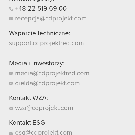
+48
22
519
69
00
recepcja@cdprojekt.com
Wsparcie techniczne:
support.cdprojektred.com
Media i inwestorzy:
media@cdprojektred.com
gielda@cdprojekt.com
Kontakt WZA:
wza@cdprojekt.com
Kontakt ESG:
esg@cdprojekt.com