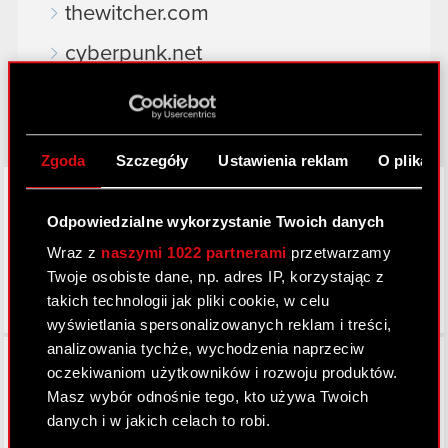
thewitcher.com
cyberpunk.net
gear.cdprojektred.com
Zgoda
Szczegóły
Ustawienia reklam
O plikach
LinkedIn
Odpowiedzialne wykorzystanie Twoich danych
Wraz z
naszymi 1022 partnerami
przetwarzamy
Twoje osobiste dane, np. adres IP, korzystając z
takich technologii jak pliki cookie, w celu
wyświetlania spersonalizowanych reklam i treści,
analizowania tychże, wychodzenia naprzeciw
Facebook
oczekiwaniom użytkowników i rozwoju produktów.
Masz wybór odnośnie tego, kto używa Twoich
danych i w jakich celach to robi.