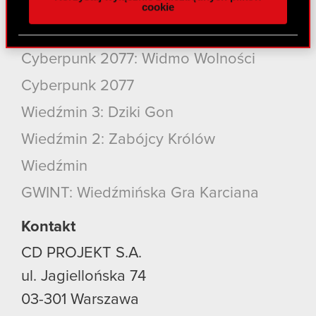
cookie
społecznościowym, reklamowym i analitycznym.
Produkty
Partnerzy mogą połączyć te informacje z innymi
danymi otrzymanymi od Ciebie lub uzyskanymi
Cyberpunk 2077: Widmo Wolności
podczas korzystania z ich usług. Kontynuując
korzystanie z naszej witryny, zgadasz się na
Cyberpunk 2077
używanie plików cookie.
Wiedźmin 3: Dziki Gon
Wiedźmin 2: Zabójcy Królów
Wiedźmin
GWINT: Wiedźmińska Gra Karciana
Kontakt
CD PROJEKT S.A.
ul. Jagiellońska 74
03-301
Warszawa