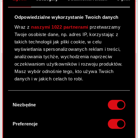
Facebook
Odpowiedzialne wykorzystanie Twoich danych
Wraz z
naszymi 1022 partnerami
przetwarzamy
Twoje osobiste dane, np. adres IP, korzystając z
takich technologii jak pliki cookie, w celu
wyświetlania spersonalizowanych reklam i treści,
analizowania tychże, wychodzenia naprzeciw
oczekiwaniom użytkowników i rozwoju produktów.
Masz wybór odnośnie tego, kto używa Twoich
O CD PROJEKT
danych i w jakich celach to robi.
Grupa Kapitałowa
Jeśli wyrazisz na to zgodę, chcielibyśmy również:
Wybór
Gromadzić dane dotyczące Twojej
Nasz biznes
Niezbędne
zgody
lokalizacji geograficznej z dokładnością nawet
Inwestorzy
do kilku metrów
Identyfikować Twoje urządzenie, aktywnie
Preferencje
Zrównoważony rozwój
analizując charakteryzującego je zbiory
danych (fingerprinting, czyli wirtualny odcisk
Media