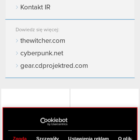
Kontakt IR
Dowiedz się więcej:
thewitcher.com
cyberpunk.net
gear.cdprojektred.com
LinkedIn
Zgoda
Szczegóły
Ustawienia reklam
O plikach