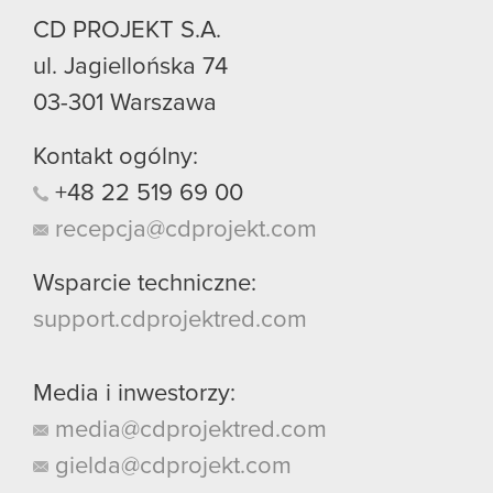
CD PROJEKT S.A.
ul. Jagiellońska 74
03-301
Warszawa
Kontakt ogólny:
+48
22
519
69
00
recepcja@cdprojekt.com
Wsparcie techniczne:
support.cdprojektred.com
Media i inwestorzy:
media@cdprojektred.com
gielda@cdprojekt.com