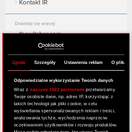
Kontakt IR
Dowiedz się więcej:
thewitcher.com
cyberpunk.net
gear.cdprojektred.com
Zgoda
Szczegóły
Ustawienia reklam
O plikach
Odpowiedzialne wykorzystanie Twoich danych
LinkedIn
Wraz z
naszymi 1022 partnerami
przetwarzamy
Twoje osobiste dane, np. adres IP, korzystając z
takich technologii jak pliki cookie, w celu
wyświetlania spersonalizowanych reklam i treści,
analizowania tychże, wychodzenia naprzeciw
oczekiwaniom użytkowników i rozwoju produktów.
Masz wybór odnośnie tego, kto używa Twoich