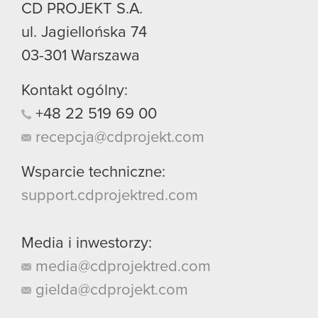
CD PROJEKT S.A.
ul. Jagiellońska 74
03-301
Warszawa
Kontakt ogólny:
+48
22
519
69
00
recepcja@cdprojekt.com
Wsparcie techniczne:
support.cdprojektred.com
Media i inwestorzy:
media@cdprojektred.com
gielda@cdprojekt.com