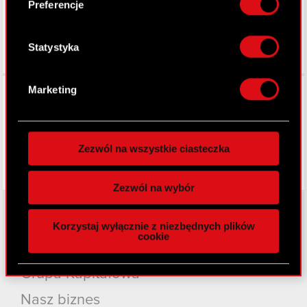
Identyfikować Twoje urządzenie, aktywnie
Preferencje
analizując charakteryzującego je zbiory
danych (fingerprinting, czyli wirtualny odcisk
palca)
Statystyka
Dowiedz się więcej odnośnie tego, jak Twoje
osobiste dane są przetwarzane oraz ustaw własne
Facebook
Marketing
preferencje w
sekcji szczegółów
. W Deklaracji
plików cookie możesz zmienić lub wycofać swoją
zgodę w dowolnej chwili.
Zezwól na wszystkie ciasteczka
Wykorzystujemy pliki cookie do
spersonalizowania treści i reklam, aby oferować
Zezwól na wybór
funkcje społecznościowe i analizować ruch w
naszej witrynie. Informacje o tym, jak korzystasz
Korzystaj wyłącznie z niezbędnych plików
z naszej witryny, udostępniamy partnerom
cookie
O CD PROJEKT
społecznościowym, reklamowym i analitycznym.
Partnerzy mogą połączyć te informacje z innymi
Grupa Kapitałowa
danymi otrzymanymi od Ciebie lub uzyskanymi
podczas korzystania z ich usług. Kontynuując
Nasz biznes