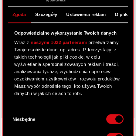
Kalendarz inwestora
FAQ
Zgoda
Szczegóły
Ustawienia reklam
O plikach
Przydatne linki
Odpowiedzialne wykorzystanie Twoich danych
Kontakt IR
Wraz z
naszymi 1022 partnerami
przetwarzamy
Twoje osobiste dane, np. adres IP, korzystając z
takich technologii jak pliki cookie, w celu
Dowiedz się więcej:
wyświetlania spersonalizowanych reklam i treści,
thewitcher.com
analizowania tychże, wychodzenia naprzeciw
oczekiwaniom użytkowników i rozwoju produktów.
cyberpunk.net
Masz wybór odnośnie tego, kto używa Twoich
danych i w jakich celach to robi.
gear.cdprojektred.com
Jeśli wyrazisz na to zgodę, chcielibyśmy również:
Wybór
Gromadzić dane dotyczące Twojej
Niezbędne
zgody
lokalizacji geograficznej z dokładnością nawet
LinkedIn
do kilku metrów