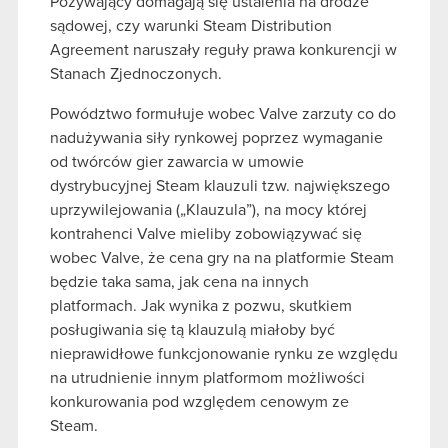
Pozywający domagają się ustalenia na drodze
sądowej, czy warunki Steam Distribution
Agreement naruszały reguły prawa konkurencji w
Stanach Zjednoczonych.
Powództwo formułuje wobec Valve zarzuty co do
nadużywania siły rynkowej poprzez wymaganie
od twórców gier zawarcia w umowie
dystrybucyjnej Steam klauzuli tzw. największego
uprzywilejowania („Klauzula”), na mocy której
kontrahenci Valve mieliby zobowiązywać się
wobec Valve, że cena gry na na platformie Steam
będzie taka sama, jak cena na innych
platformach. Jak wynika z pozwu, skutkiem
posługiwania się tą klauzulą miałoby być
nieprawidłowe funkcjonowanie rynku ze względu
na utrudnienie innym platformom możliwości
konkurowania pod względem cenowym ze
Steam.