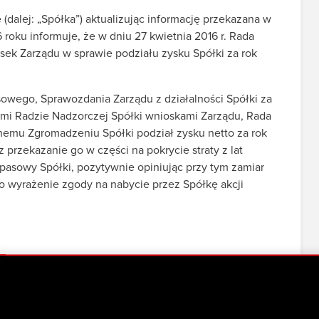
dalej: „Spółka”) aktualizując informację przekazana w
 roku informuje, że w dniu 27 kwietnia 2016 r. Rada
ek Zarządu w sprawie podziału zysku Spółki za rok
wego, Sprawozdania Zarządu z działalności Spółki za
ymi Radzie Nadzorczej Spółki wnioskami Zarządu, Rada
mu Zgromadzeniu Spółki podział zysku netto za rok
przekazanie go w części na pokrycie straty z lat
apasowy Spółki, pozytywnie opiniując przy tym zamiar
 wyrażenie zgody na nabycie przez Spółkę akcji
ie podziału zysku netto wypracowanego w roku 2015