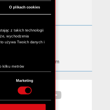
Przydatne linki
O plikach cookies
Kontakt IR
ając z takich technologii
Dowiedz się więcej:
chże, wychodzenia
thewitcher.com
kto używa Twoich danych i
cyberpunk.net
gear.cdprojektred.com
o kilku metrów
anych (fingerprinting,
Marketing
łasne preferencje w
sekcji
Facebook
YouTube
nej chwili.
społecznościowe i
ostępniamy partnerom