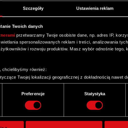
Szczegóły
Ustawienia reklam
tanie Twoich danych
tnerami
przetwarzamy Twoje osobiste dane, np. adres IP, korzyst
yświetlania spersonalizowanych reklam i treści, analizowania ty
żytkowników i rozwoju produktów. Masz wybór odnośnie tego, 
, chcielibyśmy również:
yczące Twojej lokalizacji geograficznej z dokładnością nawet d
 urządzenie, aktywnie analizując charakteryzującego je zbiory d
palca)
Preferencje
Statystyka
ie tego, jak Twoje osobiste dane są przetwarzane oraz ustaw w
Twitter
i plików cookie możesz zmienić lub wycofać swoją zgodę w dowol
ie do spersonalizowania treści i reklam, aby oferować funkcje 
itrynie. Informacje o tym, jak korzystasz z naszej witryny, ud
ie z