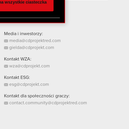
a wszystkie ciasteczka
 innymi danymi
stanie z naszej witryny,
Media i inwestorzy:
media@cdprojektred.com
gielda@cdprojekt.com
Kontakt WZA:
wza@cdprojekt.com
Kontakt ESG:
esg@cdprojekt.com
Kontakt dla społeczności graczy:
contact.community@cdprojektred.com