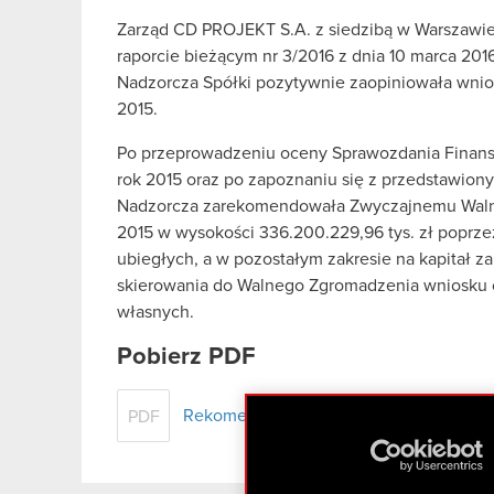
Zarząd CD PROJEKT S.A. z siedzibą w Warszawie (
raporcie bieżącym nr 3/2016 z dnia 10 marca 2016
Nadzorcza Spółki pozytywnie zaopiniowała wnios
2015.
Po przeprowadzeniu oceny Sprawozdania Finanso
rok 2015 oraz po zapoznaniu się z przedstawion
Nadzorcza zarekomendowała Zwyczajnemu Walne
2015 w wysokości 336.200.229,96 tys. zł poprzez 
ubiegłych, a w pozostałym zakresie na kapitał z
skierowania do Walnego Zgromadzenia wniosku o
własnych.
Pobierz PDF
Rekomendacja Rady Nadzorczej w spraw
PDF