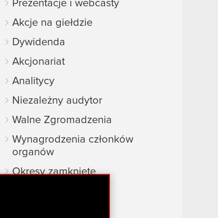
Prezentacje i webcasty
Akcje na giełdzie
Dywidenda
Akcjonariat
Analitycy
Niezależny audytor
Walne Zgromadzenia
Wynagrodzenia członków
organów
Okresy zamknięte
Kalendarz inwestora
FAQ