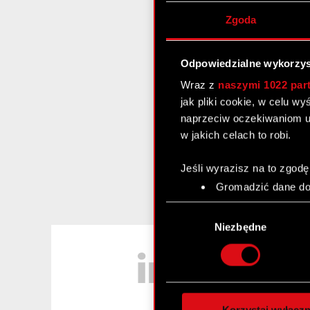
Zgoda
Odpowiedzialne wykorzys
Wraz z
naszymi 1022 par
jak pliki cookie, w celu w
naprzeciw oczekiwaniom u
w jakich celach to robi.
Jeśli wyrazisz na to zgodę
Gromadzić dane dot
Identyfikować Twoje
Wybór
czyli wirtualny odcisk 
zgody
Niezbędne
Dowiedz się więcej odnośn
LinkedIn
szczegółów
. W Deklaracj
Wykorzystujemy pliki cook
analizować ruch w naszej w
Korzystaj wyłączn