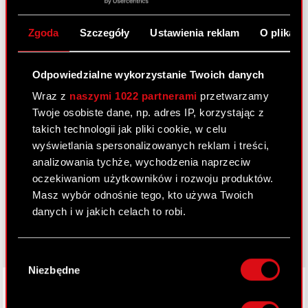
Kalendarz inwestora
FAQ
Zgoda
Szczegóły
Ustawienia reklam
O plikach
Przydatne linki
Odpowiedzialne wykorzystanie Twoich danych
Kontakt IR
Wraz z
naszymi 1022 partnerami
przetwarzamy
Twoje osobiste dane, np. adres IP, korzystając z
takich technologii jak pliki cookie, w celu
Dowiedz się więcej:
wyświetlania spersonalizowanych reklam i treści,
thewitcher.com
analizowania tychże, wychodzenia naprzeciw
oczekiwaniom użytkowników i rozwoju produktów.
cyberpunk.net
Masz wybór odnośnie tego, kto używa Twoich
danych i w jakich celach to robi.
gear.cdprojektred.com
Jeśli wyrazisz na to zgodę, chcielibyśmy również:
Wybór
Gromadzić dane dotyczące Twojej
Niezbędne
zgody
lokalizacji geograficznej z dokładnością nawet
LinkedIn
do kilku metrów