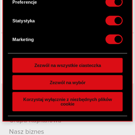
Identyfikować Twoje urządzenie, aktywnie
Preferencje
analizując charakteryzującego je zbiory
danych (fingerprinting, czyli wirtualny odcisk
palca)
Statystyka
Dowiedz się więcej odnośnie tego, jak Twoje
osobiste dane są przetwarzane oraz ustaw własne
Facebook
Marketing
preferencje w
sekcji szczegółów
. W Deklaracji
plików cookie możesz zmienić lub wycofać swoją
zgodę w dowolnej chwili.
Zezwól na wszystkie ciasteczka
Wykorzystujemy pliki cookie do
spersonalizowania treści i reklam, aby oferować
Zezwól na wybór
funkcje społecznościowe i analizować ruch w
naszej witrynie. Informacje o tym, jak korzystasz
Korzystaj wyłącznie z niezbędnych plików
z naszej witryny, udostępniamy partnerom
cookie
O CD PROJEKT
społecznościowym, reklamowym i analitycznym.
Partnerzy mogą połączyć te informacje z innymi
Grupa Kapitałowa
danymi otrzymanymi od Ciebie lub uzyskanymi
podczas korzystania z ich usług. Kontynuując
Nasz biznes