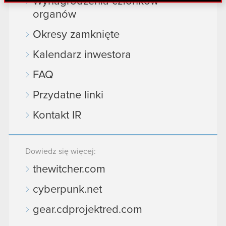
Wynagrodzenia członków
danymi otrzymanymi od Ciebie lub uzyskanymi
organów
podczas korzystania z ich usług. Kontynuując
korzystanie z naszej witryny, zgadasz się na
Okresy zamknięte
używanie plików cookie.
Kalendarz inwestora
FAQ
Przydatne linki
Kontakt IR
Dowiedz się więcej:
thewitcher.com
cyberpunk.net
gear.cdprojektred.com