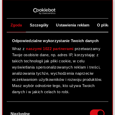
Adam Kiciński wykonywał prawo głosu z
3.322.381 akcji dających prawo do 3.322.381
głosów reprezentujących 6,30% liczby
głosów obecnych na Nadzwyczajnym Walnym
Zgoda
Szczegóły
Ustawienia reklam
O plikach
Zgromadzeniu po wznowieniu jego obrad
oraz stanowiących 3,47% ogólnej liczby
Odpowiedzialne wykorzystanie Twoich danych
głosów;
Wraz z
naszymi 1022 partnerami
przetwarzamy
Twoje osobiste dane, np. adres IP, korzystając z
Pobierz PDF
takich technologii jak pliki cookie, w celu
wyświetlania spersonalizowanych reklam i treści,
Akcjonariusze posiadający co najmniej
PDF
analizowania tychże, wychodzenia naprzeciw
5% głosów na Nadzwyczajnym Walnym
oczekiwaniom użytkowników i rozwoju produktów.
Zgromadzeniu Akcjonariuszy Spółki.
Masz wybór odnośnie tego, kto używa Twoich
danych i w jakich celach to robi.
Jeśli wyrazisz na to zgodę, chcielibyśmy również:
Wybór
Zobacz również:
Gromadzić dane dotyczące Twojej
Niezbędne
zgody