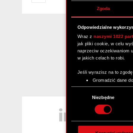
Zgoda
Odpowiedzialne wykorzys
Wraz z
naszymi 1022 par
jak pliki cookie, w celu w
naprzeciw oczekiwaniom u
w jakich celach to robi.
Jeśli wyrazisz na to zgodę
Gromadzić dane dot
Identyfikować Twoje
Wybór
czyli wirtualny odcisk 
zgody
Niezbędne
Dowiedz się więcej odnośn
LinkedIn
szczegółów
. W Deklaracj
Wykorzystujemy pliki cook
analizować ruch w naszej w
Korzystaj wyłączn