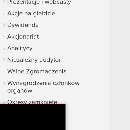
Prezentacje i webcasty
Akcje na giełdzie
Dywidenda
Akcjonariat
Analitycy
Niezależny audytor
Walne Zgromadzenia
Wynagrodzenia członków
organów
Okresy zamknięte
Kalendarz inwestora
FAQ