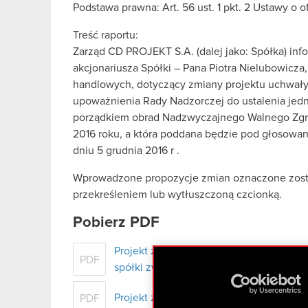
Podstawa prawna: Art. 56 ust. 1 pkt. 2 Ustawy o 
Treść raportu:
Zarząd CD PROJEKT S.A. (dalej jako: Spółka) inf
akcjonariusza Spółki – Pana Piotra Nielubowicza,
handlowych, dotyczący zmiany projektu uchwały
upoważnienia Rady Nadzorczej do ustalenia jedno
porządkiem obrad Nadzwyczajnego Walnego Zgro
2016 roku, a która poddana będzie pod głosow
dniu 5 grudnia 2016 r .
Wprowadzone propozycje zmian oznaczone zost
przekreśleniem lub wytłuszczoną czcionką.
Pobierz PDF
Projekt zmiany uchwały objętej porzą
PDF
spółki zwołanego na dzień 29 listopada 
Projekt zmienionej uchwały złożony prz
PDF