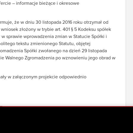
ofercie – informacje bieżące i okresowe
ormuje, że w dniu 30 listopada 2016 roku otrzymał od
 wniosek złożony w trybie art. 401 § 5 Kodeksu spółek
 w sprawie wprowadzenia zmian w Statucie Spółki i
litego tekstu zmienionego Statutu, objętej
madzenia Spółki zwołanego na dzień 29 listopada
anie Walnego Zgromadzenia po wznowieniu jego obrad w
ały w załączonym projekcie odpowiednio
dkiem obrad Nadzwyczajnego Walnego Zgromadzenia
2016 roku.
ez akcjonariusza Spółki