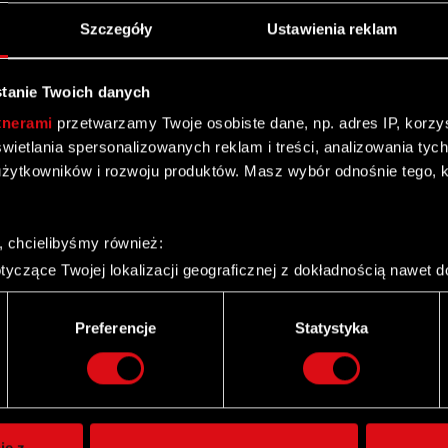
Szczegóły
Ustawienia reklam
tanie Twoich danych
tnerami
przetwarzamy Twoje osobiste dane, np. adres IP, korzyst
yświetlania spersonalizowanych reklam i treści, analizowania ty
żytkowników i rozwoju produktów. Masz wybór odnośnie tego, 
, chcielibyśmy również:
yczące Twojej lokalizacji geograficznej z dokładnością nawet d
 urządzenie, aktywnie analizując charakteryzującego je zbiory d
palca)
Preferencje
Statystyka
ie tego, jak Twoje osobiste dane są przetwarzane oraz ustaw w
Twitter
i plików cookie możesz zmienić lub wycofać swoją zgodę w dowol
ie do spersonalizowania treści i reklam, aby oferować funkcje 
itrynie. Informacje o tym, jak korzystasz z naszej witryny, ud
ie z