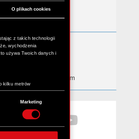
Przydatne linki
O plikach cookies
Kontakt IR
ając z takich technologii
Dowiedz się więcej:
chże, wychodzenia
thewitcher.com
kto używa Twoich danych i
cyberpunk.net
gear.cdprojektred.com
o kilku metrów
anych (fingerprinting,
Marketing
łasne preferencje w
sekcji
Facebook
YouTube
nej chwili.
społecznościowe i
ostępniamy partnerom