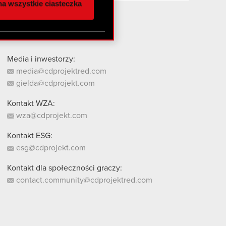
a wszystkie ciasteczka
 innymi danymi
stanie z naszej witryny,
Media i inwestorzy:
media@cdprojektred.com
gielda@cdprojekt.com
Kontakt WZA:
wza@cdprojekt.com
Kontakt ESG:
esg@cdprojekt.com
Kontakt dla społeczności graczy:
contact.community@cdprojektred.com