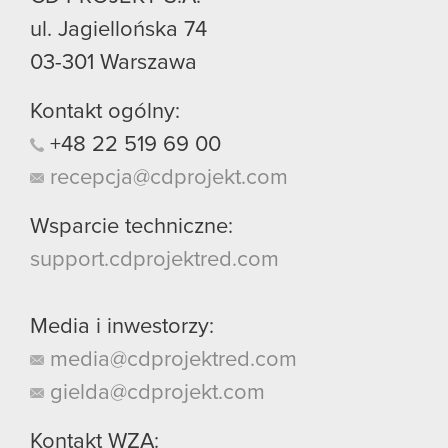
ul. Jagiellońska 74
03-301
Warszawa
Kontakt ogólny:
+48
22
519
69
00
recepcja@cdprojekt.com
Wsparcie techniczne:
support.cdprojektred.com
Media i inwestorzy:
media@cdprojektred.com
gielda@cdprojekt.com
Kontakt WZA: