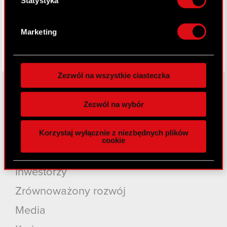
Statystyka
Dowiedz się więcej odnośnie tego, jak Twoje
osobiste dane są przetwarzane oraz ustaw własne
Marketing
preferencje w
sekcji szczegółów
. W Deklaracji
plików cookie możesz zmienić lub wycofać swoją
zgodę w dowolnej chwili.
Zezwól na wszystkie ciasteczka
Wykorzystujemy pliki cookie do
spersonalizowania treści i reklam, aby oferować
Zezwól na wybór
funkcje społecznościowe i analizować ruch w
O CD PROJEKT
naszej witrynie. Informacje o tym, jak korzystasz
Grupa Kapitałowa
Korzystaj wyłącznie z niezbędnych plików
z naszej witryny, udostępniamy partnerom
cookie
społecznościowym, reklamowym i analitycznym.
Nasz biznes
Partnerzy mogą połączyć te informacje z innymi
Inwestorzy
danymi otrzymanymi od Ciebie lub uzyskanymi
podczas korzystania z ich usług. Kontynuując
Zrównoważony rozwój
korzystanie z naszej witryny, zgadasz się na
używanie plików cookie.
Media