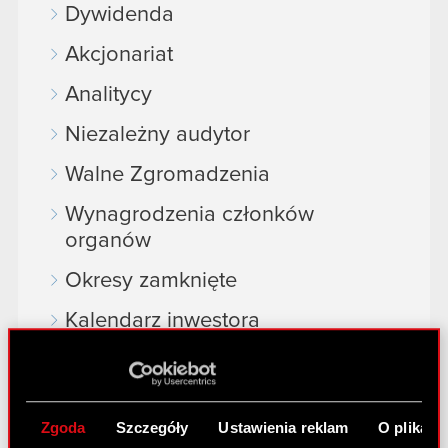
Dywidenda
Akcjonariat
Analitycy
Niezależny audytor
Walne Zgromadzenia
Wynagrodzenia członków
organów
Okresy zamknięte
Kalendarz inwestora
FAQ
Przydatne linki
Zgoda
Szczegóły
Ustawienia reklam
O plikach
Kontakt IR