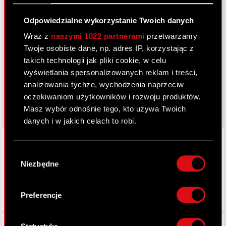
Odpowiedzialne wykorzystanie Twoich danych
Dowiedz się więcej:
Wraz z
naszymi 1022 partnerami
przetwarzamy
Twoje osobiste dane, np. adres IP, korzystając z
thewitcher.com
takich technologii jak pliki cookie, w celu
cyberpunk.net
wyświetlania spersonalizowanych reklam i treści,
analizowania tychże, wychodzenia naprzeciw
gear.cdprojektred.com
oczekiwaniom użytkowników i rozwoju produktów.
Masz wybór odnośnie tego, kto używa Twoich
danych i w jakich celach to robi.
LinkedIn
Jeśli wyrazisz na to zgodę, chcielibyśmy również:
Wybór
Gromadzić dane dotyczące Twojej
Niezbędne
zgody
lokalizacji geograficznej z dokładnością nawet
do kilku metrów
Identyfikować Twoje urządzenie, aktywnie
Preferencje
analizując charakteryzującego je zbiory
danych (fingerprinting, czyli wirtualny odcisk
Facebook
palca)