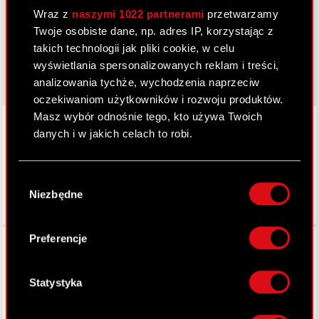
Wraz z
naszymi 1022 partnerami
przetwarzamy
cyberpunk.net
Twoje osobiste dane, np. adres IP, korzystając z
takich technologii jak pliki cookie, w celu
gear.cdprojektred.com
wyświetlania spersonalizowanych reklam i treści,
analizowania tychże, wychodzenia naprzeciw
oczekiwaniom użytkowników i rozwoju produktów.
Masz wybór odnośnie tego, kto używa Twoich
LinkedIn
danych i w jakich celach to robi.
Jeśli wyrazisz na to zgodę, chcielibyśmy również:
Wybór
Gromadzić dane dotyczące Twojej
Niezbędne
zgody
lokalizacji geograficznej z dokładnością nawet
do kilku metrów
Identyfikować Twoje urządzenie, aktywnie
Preferencje
Facebook
analizując charakteryzującego je zbiory
danych (fingerprinting, czyli wirtualny odcisk
palca)
Statystyka
Dowiedz się więcej odnośnie tego, jak Twoje
osobiste dane są przetwarzane oraz ustaw własne