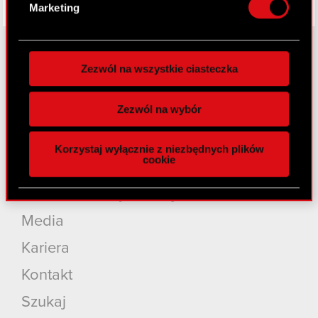
Marketing
preferencje w
sekcji szczegółów
. W Deklaracji
plików cookie możesz zmienić lub wycofać swoją
zgodę w dowolnej chwili.
Zezwól na wszystkie ciasteczka
O CD PROJEKT
Wykorzystujemy pliki cookie do
spersonalizowania treści i reklam, aby oferować
Zezwól na wybór
Grupa Kapitałowa
funkcje społecznościowe i analizować ruch w
naszej witrynie. Informacje o tym, jak korzystasz
Nasz biznes
Korzystaj wyłącznie z niezbędnych plików
z naszej witryny, udostępniamy partnerom
cookie
Inwestorzy
społecznościowym, reklamowym i analitycznym.
Partnerzy mogą połączyć te informacje z innymi
Zrównoważony rozwój
danymi otrzymanymi od Ciebie lub uzyskanymi
Media
podczas korzystania z ich usług. Kontynuując
korzystanie z naszej witryny, zgadasz się na
Kariera
używanie plików cookie.
Kontakt
Szukaj