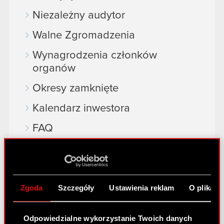
Niezależny audytor
Walne Zgromadzenia
Wynagrodzenia członków
organów
Okresy zamknięte
Kalendarz inwestora
FAQ
Przydatne linki
Kontakt IR
Zgoda
Szczegóły
Ustawienia reklam
O plikach
Dowiedz się więcej:
Odpowiedzialne wykorzystanie Twoich danych
thewitcher.com