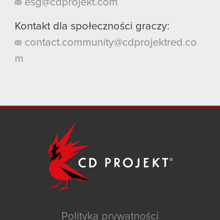
esg@cdprojekt.com
Kontakt dla społeczności graczy:
contact.community@cdprojektred.co
m
Polityka prywatności