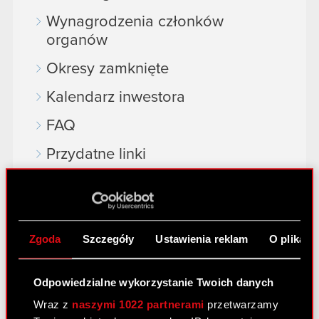
Wynagrodzenia członków
organów
Okresy zamknięte
Kalendarz inwestora
FAQ
Przydatne linki
Kontakt IR
Dowiedz się więcej:
Zgoda
Szczegóły
Ustawienia reklam
O plikach
thewitcher.com
Odpowiedzialne wykorzystanie Twoich danych
cyberpunk.net
Wraz z
naszymi 1022 partnerami
przetwarzamy
gear.cdprojektred.com