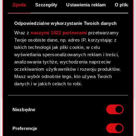
Zgoda
Szczegóły
Ustawienia reklam
O plikach
Przydatne linki
Kontakt IR
Odpowiedzialne wykorzystanie Twoich danych
Wraz z
naszymi 1022 partnerami
przetwarzamy
Twoje osobiste dane, np. adres IP, korzystając z
Dowiedz się więcej:
takich technologii jak pliki cookie, w celu
thewitcher.com
wyświetlania spersonalizowanych reklam i treści,
analizowania tychże, wychodzenia naprzeciw
cyberpunk.net
oczekiwaniom użytkowników i rozwoju produktów.
gear.cdprojektred.com
Masz wybór odnośnie tego, kto używa Twoich
danych i w jakich celach to robi.
Jeśli wyrazisz na to zgodę, chcielibyśmy również:
Wybór
LinkedIn
Gromadzić dane dotyczące Twojej
Niezbędne
zgody
lokalizacji geograficznej z dokładnością nawet
do kilku metrów
Identyfikować Twoje urządzenie, aktywnie
Preferencje
analizując charakteryzującego je zbiory