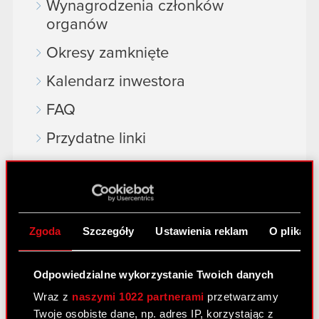
Wynagrodzenia członków
organów
Okresy zamknięte
Kalendarz inwestora
FAQ
Przydatne linki
Kontakt IR
Dowiedz się więcej:
Zgoda
Szczegóły
Ustawienia reklam
O plikach
thewitcher.com
cyberpunk.net
Odpowiedzialne wykorzystanie Twoich danych
Wraz z
naszymi 1022 partnerami
przetwarzamy
gear.cdprojektred.com
Twoje osobiste dane, np. adres IP, korzystając z