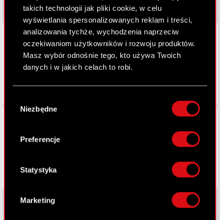
takich technologii jak pliki cookie, w celu
wyświetlania spersonalizowanych reklam i treści,
LinkedIn
analizowania tychże, wychodzenia naprzeciw
oczekiwaniom użytkowników i rozwoju produktów.
Masz wybór odnośnie tego, kto używa Twoich
danych i w jakich celach to robi.
Jeśli wyrazisz na to zgodę, chcielibyśmy również:
Wybór
Gromadzić dane dotyczące Twojej
Niezbędne
zgody
Facebook
lokalizacji geograficznej z dokładnością nawet
do kilku metrów
Identyfikować Twoje urządzenie, aktywnie
Preferencje
analizując charakteryzującego je zbiory
danych (fingerprinting, czyli wirtualny odcisk
palca)
Statystyka
Dowiedz się więcej odnośnie tego, jak Twoje
osobiste dane są przetwarzane oraz ustaw własne
Marketing
preferencje w
sekcji szczegółów
. W Deklaracji
plików cookie możesz zmienić lub wycofać swoją