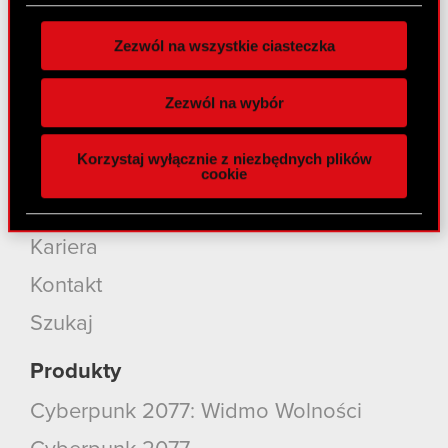
O CD PROJEKT
zgodę w dowolnej chwili.
Zezwól na wszystkie ciasteczka
Grupa Kapitałowa
Wykorzystujemy pliki cookie do
spersonalizowania treści i reklam, aby oferować
Nasz biznes
Zezwól na wybór
funkcje społecznościowe i analizować ruch w
Inwestorzy
naszej witrynie. Informacje o tym, jak korzystasz
Korzystaj wyłącznie z niezbędnych plików
z naszej witryny, udostępniamy partnerom
Zrównoważony rozwój
cookie
społecznościowym, reklamowym i analitycznym.
Media
Partnerzy mogą połączyć te informacje z innymi
danymi otrzymanymi od Ciebie lub uzyskanymi
Kariera
podczas korzystania z ich usług. Kontynuując
korzystanie z naszej witryny, zgadasz się na
Kontakt
używanie plików cookie.
Szukaj
Produkty
Cyberpunk 2077: Widmo Wolności