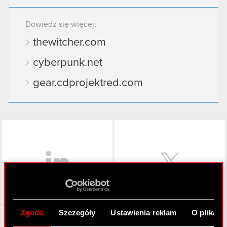
Dowiedz się więcej:
thewitcher.com
cyberpunk.net
gear.cdprojektred.com
LinkedIn
Zgoda
Szczegóły
Ustawienia reklam
O plikach
Facebook