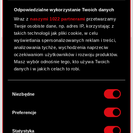
Odpowiedzialne wykorzystanie Twoich danych
Wraz z
naszymi 1022 partnerami
przetwarzamy
Twoje osobiste dane, np. adres IP, korzystając z
takich technologii jak pliki cookie, w celu
wyświetlania spersonalizowanych reklam i treści,
analizowania tychże, wychodzenia naprzeciw
oczekiwaniom użytkowników i rozwoju produktów.
O CD PROJEKT
Masz wybór odnośnie tego, kto używa Twoich
danych i w jakich celach to robi.
Grupa Kapitałowa
Jeśli wyrazisz na to zgodę, chcielibyśmy również:
Nasz biznes
Wybór
Gromadzić dane dotyczące Twojej
Niezbędne
zgody
Inwestorzy
lokalizacji geograficznej z dokładnością nawet
do kilku metrów
Zrównoważony rozwój
Identyfikować Twoje urządzenie, aktywnie
Preferencje
analizując charakteryzującego je zbiory
Media
danych (fingerprinting, czyli wirtualny odcisk
Kariera
palca)
Statystyka