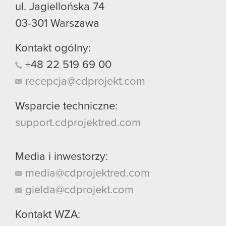
ul. Jagiellońska 74
03-301
Warszawa
Kontakt ogólny:
+48
22
519
69
00
recepcja@cdprojekt.com
Wsparcie techniczne:
support.cdprojektred.com
Media i inwestorzy:
media@cdprojektred.com
gielda@cdprojekt.com
Kontakt WZA: