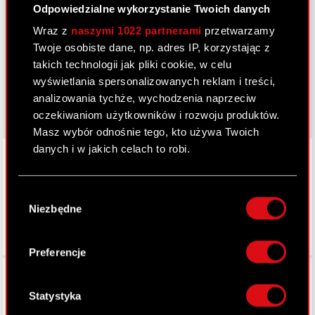
Dowiedz się więcej:
Odpowiedzialne wykorzystanie Twoich danych
thewitcher.com
Wraz z
naszymi 1022 partnerami
przetwarzamy
Twoje osobiste dane, np. adres IP, korzystając z
cyberpunk.net
takich technologii jak pliki cookie, w celu
wyświetlania spersonalizowanych reklam i treści,
gear.cdprojektred.com
analizowania tychże, wychodzenia naprzeciw
oczekiwaniom użytkowników i rozwoju produktów.
Masz wybór odnośnie tego, kto używa Twoich
danych i w jakich celach to robi.
LinkedIn
Jeśli wyrazisz na to zgodę, chcielibyśmy również:
Wybór
Gromadzić dane dotyczące Twojej
Niezbędne
zgody
lokalizacji geograficznej z dokładnością nawet
do kilku metrów
Identyfikować Twoje urządzenie, aktywnie
Preferencje
analizując charakteryzującego je zbiory
Facebook
danych (fingerprinting, czyli wirtualny odcisk
palca)
Statystyka
Dowiedz się więcej odnośnie tego, jak Twoje