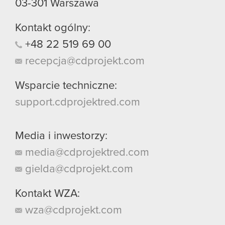
03-301
Warszawa
Kontakt ogólny:
+48
22
519
69
00
recepcja@cdprojekt.com
Wsparcie techniczne:
support.cdprojektred.com
Media i inwestorzy:
media@cdprojektred.com
gielda@cdprojekt.com
Kontakt WZA:
wza@cdprojekt.com