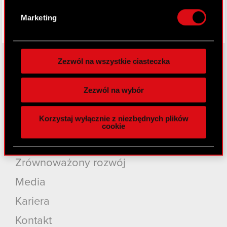
osobiste dane są przetwarzane oraz ustaw własne
Marketing
preferencje w
sekcji szczegółów
. W Deklaracji
plików cookie możesz zmienić lub wycofać swoją
zgodę w dowolnej chwili.
Zezwól na wszystkie ciasteczka
Wykorzystujemy pliki cookie do
O CD PROJEKT
spersonalizowania treści i reklam, aby oferować
Zezwól na wybór
funkcje społecznościowe i analizować ruch w
Grupa Kapitałowa
naszej witrynie. Informacje o tym, jak korzystasz
Korzystaj wyłącznie z niezbędnych plików
z naszej witryny, udostępniamy partnerom
Nasz biznes
cookie
społecznościowym, reklamowym i analitycznym.
Inwestorzy
Partnerzy mogą połączyć te informacje z innymi
danymi otrzymanymi od Ciebie lub uzyskanymi
Zrównoważony rozwój
podczas korzystania z ich usług. Kontynuując
Media
korzystanie z naszej witryny, zgadasz się na
używanie plików cookie.
Kariera
Kontakt