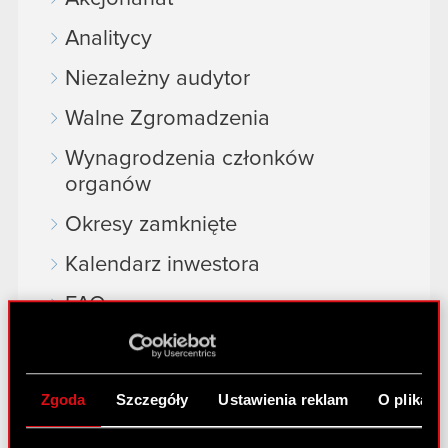
Analitycy
Niezależny audytor
Walne Zgromadzenia
Wynagrodzenia członków
organów
Okresy zamknięte
Kalendarz inwestora
FAQ
Przydatne linki
Kontakt IR
Zgoda
Szczegóły
Ustawienia reklam
O plikach