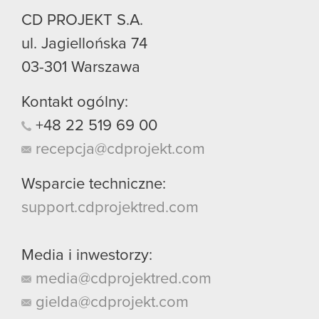
CD PROJEKT S.A.
ul. Jagiellońska 74
03-301
Warszawa
Kontakt ogólny:
+48
22
519
69
00
recepcja@cdprojekt.com
Wsparcie techniczne:
support.cdprojektred.com
Media i inwestorzy:
media@cdprojektred.com
gielda@cdprojekt.com