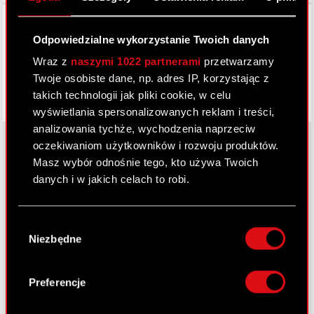
Facebook
Odpowiedzialne wykorzystanie Twoich danych
Wraz z
naszymi 1022 partnerami
przetwarzamy
Twoje osobiste dane, np. adres IP, korzystając z
takich technologii jak pliki cookie, w celu
wyświetlania spersonalizowanych reklam i treści,
analizowania tychże, wychodzenia naprzeciw
oczekiwaniom użytkowników i rozwoju produktów.
Masz wybór odnośnie tego, kto używa Twoich
O CD PROJEKT
danych i w jakich celach to robi.
Grupa Kapitałowa
Jeśli wyrazisz na to zgodę, chcielibyśmy również:
Wybór
Gromadzić dane dotyczące Twojej
Nasz biznes
Niezbędne
zgody
lokalizacji geograficznej z dokładnością nawet
Inwestorzy
do kilku metrów
Identyfikować Twoje urządzenie, aktywnie
Preferencje
Zrównoważony rozwój
analizując charakteryzującego je zbiory
danych (fingerprinting, czyli wirtualny odcisk
Media