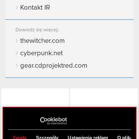
Kontakt IR
Dowiedz się więcej:
thewitcher.com
cyberpunk.net
gear.cdprojektred.com
LinkedIn
Zgoda
Szczegóły
Ustawienia reklam
O plikach