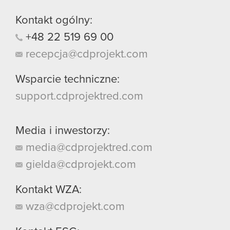
Kontakt ogólny:
+48
22
519
69
00
recepcja@cdprojekt.com
Wsparcie techniczne:
support.cdprojektred.com
Media i inwestorzy:
media@cdprojektred.com
gielda@cdprojekt.com
Kontakt WZA:
wza@cdprojekt.com