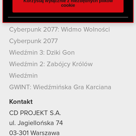
Korzystaj wyłącznie z niezbędnych plików
z naszej witryny, udostępniamy partnerom
Szukaj
cookie
społecznościowym, reklamowym i analitycznym.
Partnerzy mogą połączyć te informacje z innymi
Produkty
danymi otrzymanymi od Ciebie lub uzyskanymi
Cyberpunk 2077: Widmo Wolności
podczas korzystania z ich usług. Kontynuując
korzystanie z naszej witryny, zgadasz się na
Cyberpunk 2077
używanie plików cookie.
Wiedźmin 3: Dziki Gon
Wiedźmin 2: Zabójcy Królów
Wiedźmin
GWINT: Wiedźmińska Gra Karciana
Kontakt
CD PROJEKT S.A.
ul. Jagiellońska 74
03-301
Warszawa