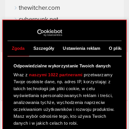
thewitcher.com
cyberpunk.net
gear.cdprojektred.com
Zgoda
Szczegóły
Ustawienia reklam
O plikach
LinkedIn
Odpowiedzialne wykorzystanie Twoich danych
Wraz z
naszymi 1022 partnerami
przetwarzamy
Twoje osobiste dane, np. adres IP, korzystając z
takich technologii jak pliki cookie, w celu
wyświetlania spersonalizowanych reklam i treści,
analizowania tychże, wychodzenia naprzeciw
Facebook
oczekiwaniom użytkowników i rozwoju produktów.
Masz wybór odnośnie tego, kto używa Twoich
danych i w jakich celach to robi.