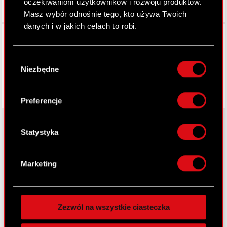
oczekiwaniom użytkowników i rozwoju produktów.
Masz wybór odnośnie tego, kto używa Twoich
danych i w jakich celach to robi.
Facebook
Jeśli wyrazisz na to zgodę, chcielibyśmy również:
Wybór
Gromadzić dane dotyczące Twojej
Niezbędne
zgody
lokalizacji geograficznej z dokładnością nawet
do kilku metrów
Identyfikować Twoje urządzenie, aktywnie
Preferencje
analizując charakteryzującego je zbiory
danych (fingerprinting, czyli wirtualny odcisk
palca)
Statystyka
Dowiedz się więcej odnośnie tego, jak Twoje
O CD PROJEKT
osobiste dane są przetwarzane oraz ustaw własne
Marketing
Grupa Kapitałowa
preferencje w
sekcji szczegółów
. W Deklaracji
plików cookie możesz zmienić lub wycofać swoją
Nasz biznes
zgodę w dowolnej chwili.
Zezwól na wszystkie ciasteczka
Inwestorzy
Wykorzystujemy pliki cookie do