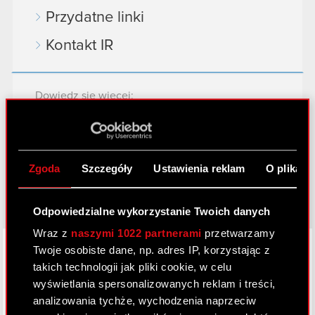
Przydatne linki
Kontakt IR
Dowiedz się więcej:
thewitcher.com
cyberpunk.net
Zgoda
Szczegóły
Ustawienia reklam
O plikach
gear.cdprojektred.com
Odpowiedzialne wykorzystanie Twoich danych
Wraz z
naszymi 1022 partnerami
przetwarzamy
LinkedIn
Twoje osobiste dane, np. adres IP, korzystając z
takich technologii jak pliki cookie, w celu
wyświetlania spersonalizowanych reklam i treści,
analizowania tychże, wychodzenia naprzeciw