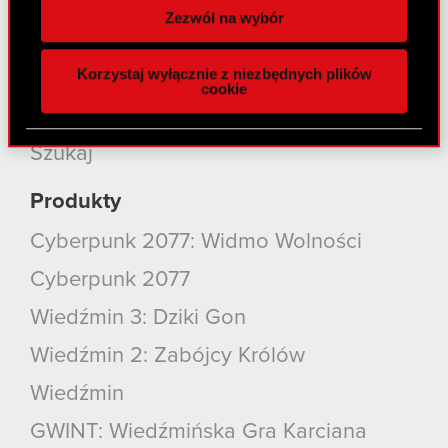
Zrównoważony rozwój
spersonalizowania treści i reklam, aby oferować
Zezwól na wybór
funkcje społecznościowe i analizować ruch w
Media
naszej witrynie. Informacje o tym, jak korzystasz
Korzystaj wyłącznie z niezbędnych plików
Kariera
z naszej witryny, udostępniamy partnerom
cookie
społecznościowym, reklamowym i analitycznym.
Kontakt
Partnerzy mogą połączyć te informacje z innymi
danymi otrzymanymi od Ciebie lub uzyskanymi
Szukaj
podczas korzystania z ich usług. Kontynuując
korzystanie z naszej witryny, zgadasz się na
Produkty
używanie plików cookie.
Cyberpunk 2077: Widmo Wolności
Cyberpunk 2077
Wiedźmin 3: Dziki Gon
Wiedźmin 2: Zabójcy Królów
Wiedźmin
GWINT: Wiedźmińska Gra Karciana