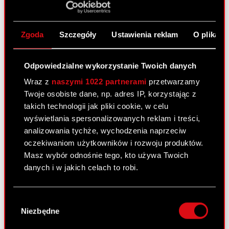
Raporty giełdowe
Zgoda
Szczegóły
Ustawienia reklam
O plikach
Podstawowe dane finansowe
Prezentacje i webcasty
Odpowiedzialne wykorzystanie Twoich danych
Akcje na giełdzie
Wraz z
naszymi 1022 partnerami
przetwarzamy
Twoje osobiste dane, np. adres IP, korzystając z
Dywidenda
takich technologii jak pliki cookie, w celu
Akcjonariat
wyświetlania spersonalizowanych reklam i treści,
analizowania tychże, wychodzenia naprzeciw
Analitycy
oczekiwaniom użytkowników i rozwoju produktów.
Masz wybór odnośnie tego, kto używa Twoich
Niezależny audytor
danych i w jakich celach to robi.
Walne Zgromadzenia
Jeśli wyrazisz na to zgodę, chcielibyśmy również:
Wynagrodzenia członków
Wybór
Gromadzić dane dotyczące Twojej
Niezbędne
organów
zgody
lokalizacji geograficznej z dokładnością nawet
do kilku metrów