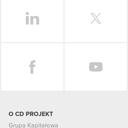
podczas korzystania z ich usług. Kontynuując
korzystanie z naszej witryny, zgadasz się na
używanie plików cookie.
Facebook
O CD PROJEKT
Grupa Kapitałowa