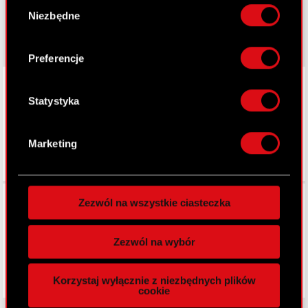
Wybór
Gromadzić dane dotyczące Twojej
gear.cdprojektred.com
Niezbędne
zgody
lokalizacji geograficznej z dokładnością nawet
do kilku metrów
Identyfikować Twoje urządzenie, aktywnie
Preferencje
analizując charakteryzującego je zbiory
LinkedIn
danych (fingerprinting, czyli wirtualny odcisk
palca)
Statystyka
Dowiedz się więcej odnośnie tego, jak Twoje
osobiste dane są przetwarzane oraz ustaw własne
Marketing
preferencje w
sekcji szczegółów
. W Deklaracji
plików cookie możesz zmienić lub wycofać swoją
zgodę w dowolnej chwili.
Facebook
Zezwól na wszystkie ciasteczka
Wykorzystujemy pliki cookie do
spersonalizowania treści i reklam, aby oferować
Zezwól na wybór
funkcje społecznościowe i analizować ruch w
naszej witrynie. Informacje o tym, jak korzystasz
Korzystaj wyłącznie z niezbędnych plików
z naszej witryny, udostępniamy partnerom
cookie
społecznościowym, reklamowym i analitycznym.