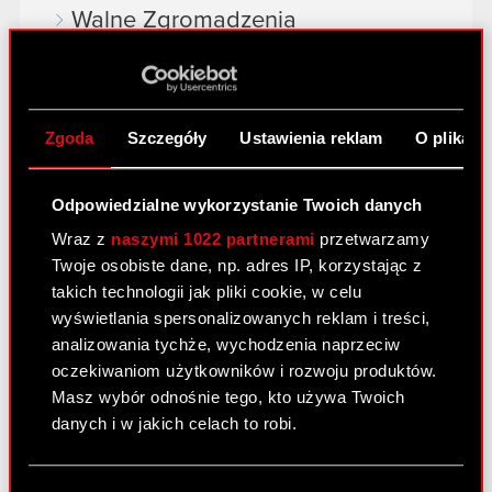
Walne Zgromadzenia
Wynagrodzenia członków
organów
Okresy zamknięte
Zgoda
Szczegóły
Ustawienia reklam
O plikach
Kalendarz inwestora
Odpowiedzialne wykorzystanie Twoich danych
FAQ
Wraz z
naszymi 1022 partnerami
przetwarzamy
Twoje osobiste dane, np. adres IP, korzystając z
Przydatne linki
takich technologii jak pliki cookie, w celu
Kontakt IR
wyświetlania spersonalizowanych reklam i treści,
analizowania tychże, wychodzenia naprzeciw
oczekiwaniom użytkowników i rozwoju produktów.
Dowiedz się więcej:
Masz wybór odnośnie tego, kto używa Twoich
danych i w jakich celach to robi.
thewitcher.com
cyberpunk.net
Jeśli wyrazisz na to zgodę, chcielibyśmy również: