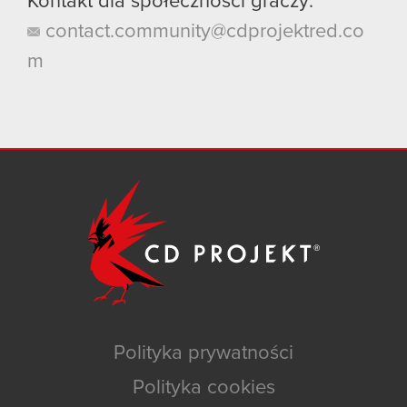
Kontakt dla społeczności graczy:
contact.community@cdprojektred.co
m
Polityka prywatności
Polityka cookies