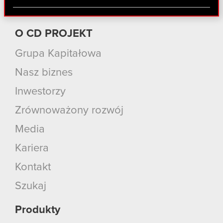
Partnerzy mogą połączyć te informacje z innymi
danymi otrzymanymi od Ciebie lub uzyskanymi
podczas korzystania z ich usług. Kontynuując
O CD PROJEKT
korzystanie z naszej witryny, zgadasz się na
Grupa Kapitałowa
używanie plików cookie.
Nasz biznes
Inwestorzy
Zrównoważony rozwój
Media
Kariera
Kontakt
Szukaj
Produkty