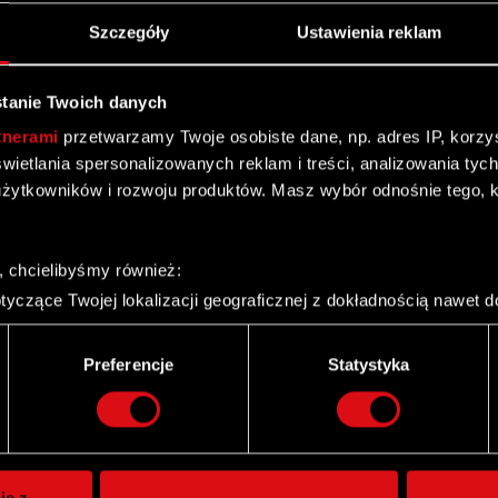
Szczegóły
Ustawienia reklam
tanie Twoich danych
tnerami
przetwarzamy Twoje osobiste dane, np. adres IP, korzyst
yświetlania spersonalizowanych reklam i treści, analizowania ty
żytkowników i rozwoju produktów. Masz wybór odnośnie tego, 
, chcielibyśmy również:
yczące Twojej lokalizacji geograficznej z dokładnością nawet d
 urządzenie, aktywnie analizując charakteryzującego je zbiory d
palca)
Preferencje
Statystyka
ie tego, jak Twoje osobiste dane są przetwarzane oraz ustaw w
Twitter
i plików cookie możesz zmienić lub wycofać swoją zgodę w dowol
ie do spersonalizowania treści i reklam, aby oferować funkcje 
itrynie. Informacje o tym, jak korzystasz z naszej witryny, ud
ie z