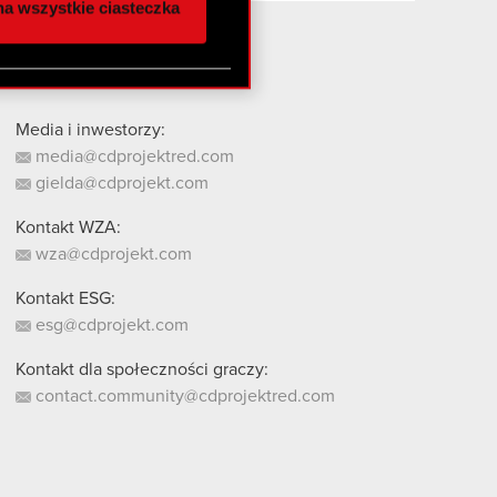
a wszystkie ciasteczka
 innymi danymi
stanie z naszej witryny,
Media i inwestorzy:
media@cdprojektred.com
gielda@cdprojekt.com
Kontakt WZA:
wza@cdprojekt.com
Kontakt ESG:
esg@cdprojekt.com
Kontakt dla społeczności graczy:
contact.community@cdprojektred.com