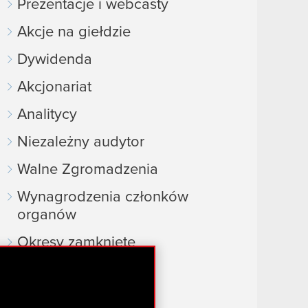
Prezentacje i webcasty
Akcje na giełdzie
Dywidenda
Akcjonariat
Analitycy
Niezależny audytor
Walne Zgromadzenia
Wynagrodzenia członków
organów
Okresy zamknięte
Kalendarz inwestora
FAQ