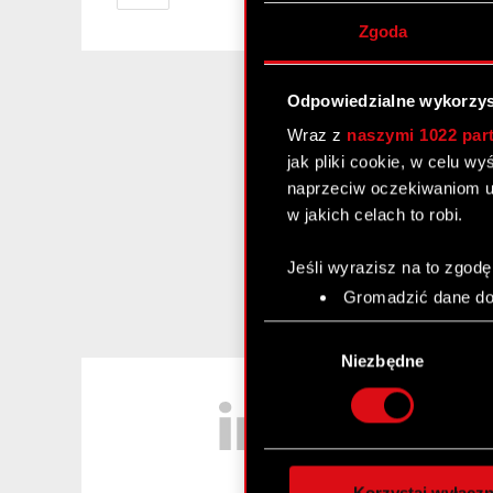
Zgoda
Odpowiedzialne wykorzys
Wraz z
naszymi 1022 par
jak pliki cookie, w celu w
naprzeciw oczekiwaniom u
w jakich celach to robi.
Jeśli wyrazisz na to zgodę
Gromadzić dane dot
Identyfikować Twoje
Wybór
czyli wirtualny odcisk 
zgody
Niezbędne
Dowiedz się więcej odnośn
LinkedIn
szczegółów
. W Deklaracj
Wykorzystujemy pliki cook
analizować ruch w naszej w
Korzystaj wyłączn