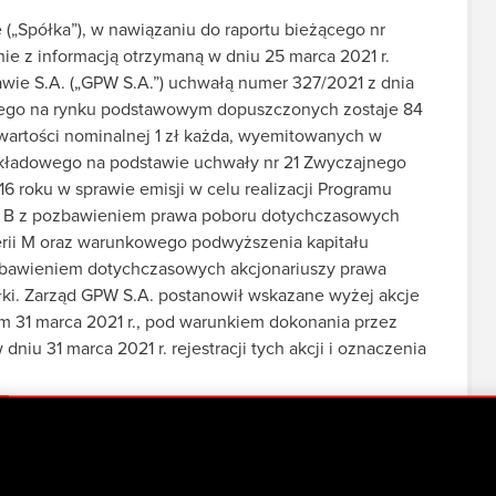
(„Spółka”), w nawiązaniu do raportu bieżącego nr
dnie z informacją otrzymaną w dniu 25 marca 2021 r.
wie S.A. („GPW S.A.”) uchwałą numer 327/2021 z dnia
dowego na rynku podstawowym dopuszczonych zostaje 84
o wartości nominalnej 1 zł każda, wyemitowanych w
kładowego na podstawie uchwały nr 21 Zwyczajnego
 roku w sprawie emisji w celu realizacji Programu
i B z pozbawieniem prawa poboru dotychczasowych
serii M oraz warunkowego podwyższenia kapitału
ozbawieniem dotychczasowych akcjonariuszy prawa
łki. Zarząd GPW S.A. postanowił wskazane wyżej akcje
m 31 marca 2021 r., pod warunkiem dokonania przez
iu 31 marca 2021 r. rejestracji tych akcji i oznaczenia
obrotu na rynku regulowanym GPW - ESPI