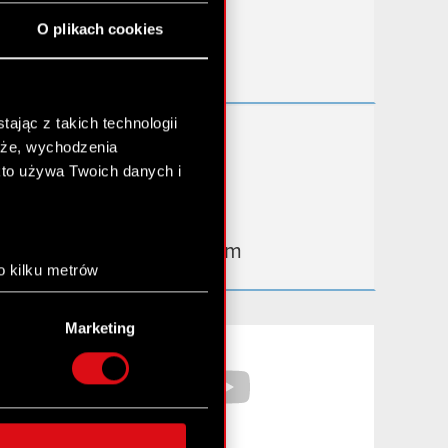
Przydatne linki
O plikach cookies
Kontakt IR
ając z takich technologii
Dowiedz się więcej:
chże, wychodzenia
thewitcher.com
kto używa Twoich danych i
cyberpunk.net
gear.cdprojektred.com
o kilku metrów
anych (fingerprinting,
Marketing
łasne preferencje w
sekcji
Facebook
YouTube
nej chwili.
społecznościowe i
ostępniamy partnerom