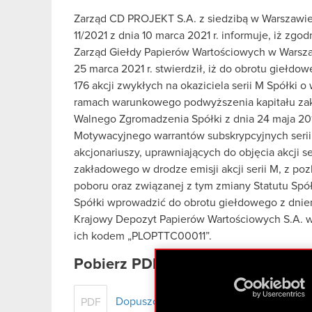
Zarząd CD PROJEKT S.A. z siedzibą w Warszawie 
11/2021 z dnia 10 marca 2021 r. informuje, iż zgo
Zarząd Giełdy Papierów Wartościowych w Warsza
25 marca 2021 r. stwierdził, iż do obrotu gieł
176 akcji zwykłych na okaziciela serii M Spółki 
ramach warunkowego podwyższenia kapitału za
Walnego Zgromadzenia Spółki z dnia 24 maja 2016
Motywacyjnego warrantów subskrypcyjnych seri
akcjonariuszy, uprawniających do objęcia akcji 
zakładowego w drodze emisji akcji serii M, z p
poboru oraz związanej z tym zmiany Statutu Spó
Spółki wprowadzić do obrotu giełdowego z dnie
Krajowy Depozyt Papierów Wartościowych S.A. w dn
ich kodem „PLOPTTC00011”.
Pobierz PDF
Dopuszczenie i wprowadzenie akcji do 
PDF