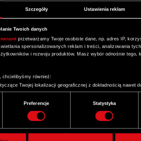
Szczegóły
Ustawienia reklam
tanie Twoich danych
tnerami
przetwarzamy Twoje osobiste dane, np. adres IP, korzyst
yświetlania spersonalizowanych reklam i treści, analizowania ty
żytkowników i rozwoju produktów. Masz wybór odnośnie tego, 
, chcielibyśmy również:
yczące Twojej lokalizacji geograficznej z dokładnością nawet d
 urządzenie, aktywnie analizując charakteryzującego je zbiory d
palca)
Preferencje
Statystyka
ie tego, jak Twoje osobiste dane są przetwarzane oraz ustaw w
Twitter
i plików cookie możesz zmienić lub wycofać swoją zgodę w dowol
ie do spersonalizowania treści i reklam, aby oferować funkcje 
itrynie. Informacje o tym, jak korzystasz z naszej witryny, ud
ie z