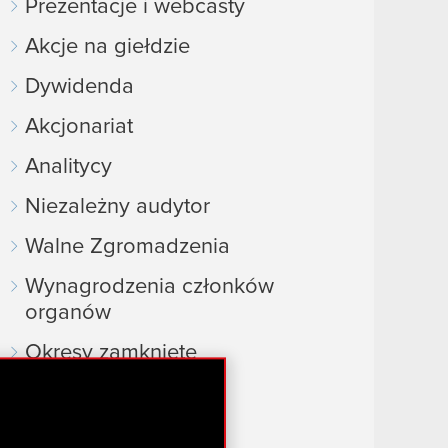
Prezentacje i webcasty
Akcje na giełdzie
Dywidenda
Akcjonariat
Analitycy
Niezależny audytor
Walne Zgromadzenia
Wynagrodzenia członków
organów
Okresy zamknięte
Kalendarz inwestora
FAQ