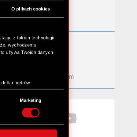
Przydatne linki
O plikach cookies
Kontakt IR
ając z takich technologii
Dowiedz się więcej:
chże, wychodzenia
thewitcher.com
kto używa Twoich danych i
cyberpunk.net
gear.cdprojektred.com
o kilku metrów
anych (fingerprinting,
Marketing
łasne preferencje w
sekcji
Facebook
YouTube
nej chwili.
społecznościowe i
ostępniamy partnerom