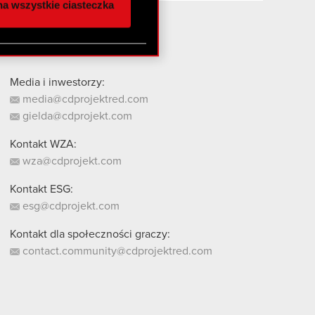
a wszystkie ciasteczka
 innymi danymi
stanie z naszej witryny,
Media i inwestorzy:
media@cdprojektred.com
gielda@cdprojekt.com
Kontakt WZA:
wza@cdprojekt.com
Kontakt ESG:
esg@cdprojekt.com
Kontakt dla społeczności graczy:
contact.community@cdprojektred.com