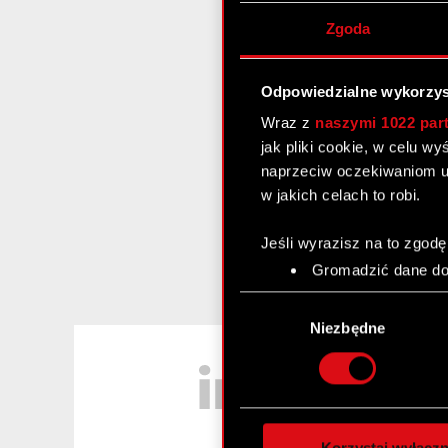
Zgoda
Odpowiedzialne wykorzys
Wraz z
naszymi 1022 par
jak pliki cookie, w celu w
naprzeciw oczekiwaniom u
w jakich celach to robi.
Jeśli wyrazisz na to zgodę
Gromadzić dane dot
Identyfikować Twoje
Wybór
czyli wirtualny odcisk 
zgody
Niezbędne
Dowiedz się więcej odnośn
LinkedIn
szczegółów
. W Deklaracj
Wykorzystujemy pliki cook
analizować ruch w naszej w
Korzystaj wyłączn