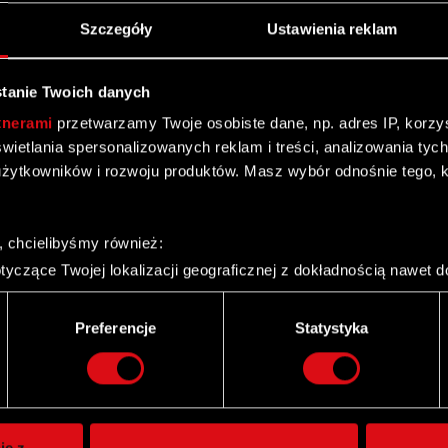
Szczegóły
Ustawienia reklam
tanie Twoich danych
tnerami
przetwarzamy Twoje osobiste dane, np. adres IP, korzyst
yświetlania spersonalizowanych reklam i treści, analizowania ty
żytkowników i rozwoju produktów. Masz wybór odnośnie tego, 
, chcielibyśmy również:
yczące Twojej lokalizacji geograficznej z dokładnością nawet d
 urządzenie, aktywnie analizując charakteryzującego je zbiory d
palca)
Preferencje
Statystyka
ie tego, jak Twoje osobiste dane są przetwarzane oraz ustaw w
Twitter
i plików cookie możesz zmienić lub wycofać swoją zgodę w dowol
ie do spersonalizowania treści i reklam, aby oferować funkcje 
itrynie. Informacje o tym, jak korzystasz z naszej witryny, ud
ie z