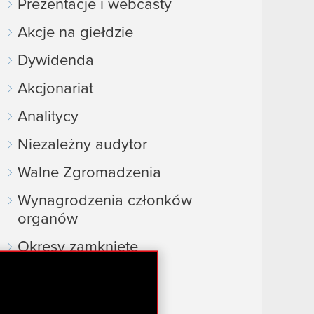
Prezentacje i webcasty
Akcje na giełdzie
Dywidenda
Akcjonariat
Analitycy
Niezależny audytor
Walne Zgromadzenia
Wynagrodzenia członków
organów
Okresy zamknięte
Kalendarz inwestora
FAQ