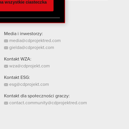
a wszystkie ciasteczka
 innymi danymi
stanie z naszej witryny,
Media i inwestorzy:
media@cdprojektred.com
gielda@cdprojekt.com
Kontakt WZA:
wza@cdprojekt.com
Kontakt ESG:
esg@cdprojekt.com
Kontakt dla społeczności graczy:
contact.community@cdprojektred.com