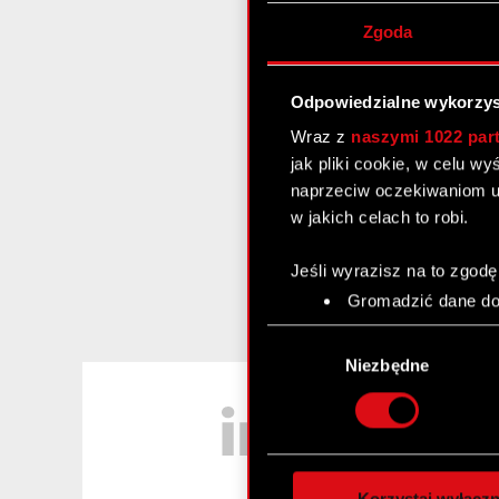
Zgoda
Odpowiedzialne wykorzys
Wraz z
naszymi 1022 par
jak pliki cookie, w celu w
naprzeciw oczekiwaniom u
w jakich celach to robi.
Jeśli wyrazisz na to zgodę
Gromadzić dane dot
Identyfikować Twoje
Wybór
czyli wirtualny odcisk 
zgody
Niezbędne
Dowiedz się więcej odnośn
LinkedIn
szczegółów
. W Deklaracj
Wykorzystujemy pliki cook
analizować ruch w naszej w
Korzystaj wyłączn