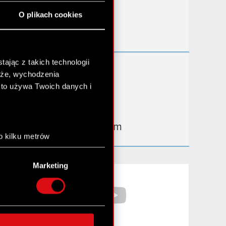
Przydatne linki
O plikach cookies
Kontakt IR
ając z takich technologii
Dowiedz się więcej:
chże, wychodzenia
thewitcher.com
kto używa Twoich danych i
cyberpunk.net
gear.cdprojektred.com
o kilku metrów
anych (fingerprinting,
Marketing
łasne preferencje w
sekcji
Facebook
YouTube
nej chwili.
społecznościowe i
ostępniamy partnerom