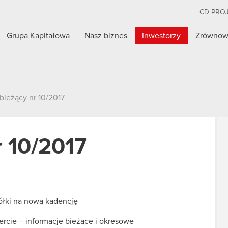
CD PRO
Grupa Kapitałowa
Nasz biznes
Inwestorzy
Zrównow
bieżący nr 10/2017
r 10/2017
ółki na nową kadencję
fercie – informacje bieżące i okresowe