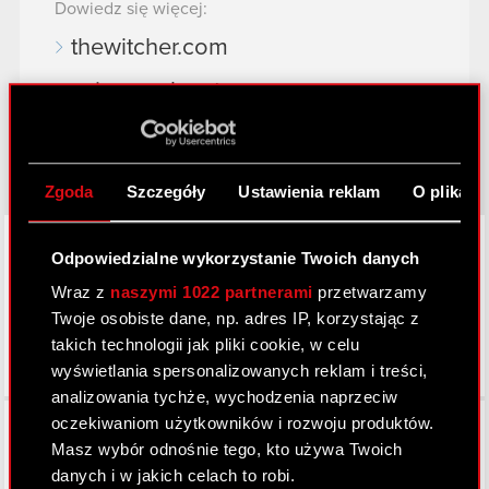
Dowiedz się więcej:
thewitcher.com
cyberpunk.net
gear.cdprojektred.com
Zgoda
Szczegóły
Ustawienia reklam
O plikach
LinkedIn
Odpowiedzialne wykorzystanie Twoich danych
Wraz z
naszymi 1022 partnerami
przetwarzamy
Twoje osobiste dane, np. adres IP, korzystając z
takich technologii jak pliki cookie, w celu
wyświetlania spersonalizowanych reklam i treści,
analizowania tychże, wychodzenia naprzeciw
Facebook
oczekiwaniom użytkowników i rozwoju produktów.
Masz wybór odnośnie tego, kto używa Twoich
danych i w jakich celach to robi.