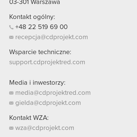
03-301
Warszawa
Kontakt ogólny:
+48
22
519
69
00
recepcja@cdprojekt.com
Wsparcie techniczne:
support.cdprojektred.com
Media i inwestorzy:
media@cdprojektred.com
gielda@cdprojekt.com
Kontakt WZA:
wza@cdprojekt.com