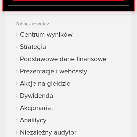
PDF
zamiarze połączenia.
Partnerzy mogą połączyć te informacje z innymi
danymi otrzymanymi od Ciebie lub uzyskanymi
podczas korzystania z ich usług. Kontynuując
Zobacz również:
korzystanie z naszej witryny, zgadasz się na
Centrum wyników
używanie plików cookie.
Strategia
Podstawowe dane finansowe
Prezentacje i webcasty
Akcje na giełdzie
Dywidenda
Akcjonariat
Analitycy
Niezależny audytor