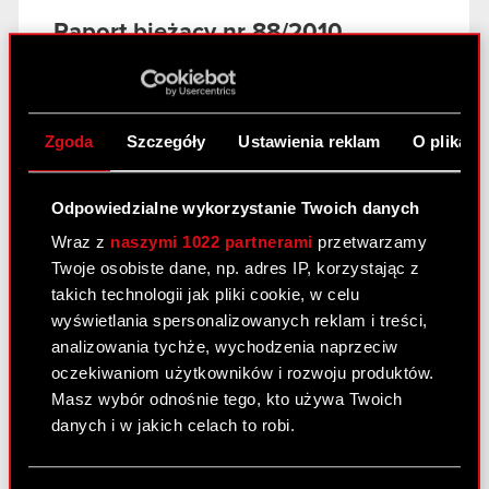
Raport bieżący nr 88/2010
10 listopada 2010 0:00
Otrzymanie zawiadomienia, o którym
PDF
mowa w art. 69 ust. 1 pkt 1 ustawy o
Zgoda
Szczegóły
Ustawienia reklam
O plikach
ofercie publicznej.
Pobierz załącznik
PDF
Odpowiedzialne wykorzystanie Twoich danych
Wraz z
naszymi 1022 partnerami
przetwarzamy
Twoje osobiste dane, np. adres IP, korzystając z
takich technologii jak pliki cookie, w celu
Raport bieżący nr 87/2010
wyświetlania spersonalizowanych reklam i treści,
10 listopada 2010 0:00
analizowania tychże, wychodzenia naprzeciw
oczekiwaniom użytkowników i rozwoju produktów.
Zawarcie aneksu do umowy ugody
PDF
Masz wybór odnośnie tego, kto używa Twoich
danych i w jakich celach to robi.
Raport bieżący nr 86/2010
Jeśli wyrazisz na to zgodę, chcielibyśmy również: