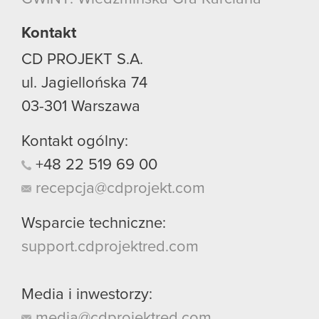
używanie plików cookie.
Kontakt
CD PROJEKT S.A.
ul. Jagiellońska 74
03-301
Warszawa
Kontakt ogólny:
+48
22
519
69
00
recepcja@cdprojekt.com
Wsparcie techniczne:
support.cdprojektred.com
Media i inwestorzy:
media@cdprojektred.com