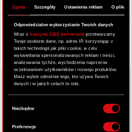
Zgoda
Szczegóły
Ustawienia reklam
O plikach
Facebook
Odpowiedzialne wykorzystanie Twoich danych
Wraz z
naszymi 1022 partnerami
przetwarzamy
Twoje osobiste dane, np. adres IP, korzystając z
takich technologii jak pliki cookie, w celu
wyświetlania spersonalizowanych reklam i treści,
analizowania tychże, wychodzenia naprzeciw
oczekiwaniom użytkowników i rozwoju produktów.
Masz wybór odnośnie tego, kto używa Twoich
danych i w jakich celach to robi.
O CD PROJEKT
Jeśli wyrazisz na to zgodę, chcielibyśmy również:
Wybór
Grupa Kapitałowa
Gromadzić dane dotyczące Twojej
Niezbędne
zgody
lokalizacji geograficznej z dokładnością nawet
Nasz biznes
do kilku metrów
Identyfikować Twoje urządzenie, aktywnie
Inwestorzy
Preferencje
analizując charakteryzującego je zbiory