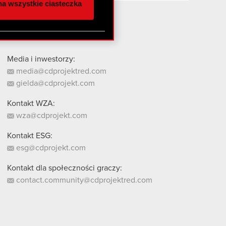
a wszystkie ciasteczka
 innymi danymi
stanie z naszej witryny,
Media i inwestorzy:
media@cdprojektred.com
gielda@cdprojekt.com
Kontakt WZA:
wza@cdprojekt.com
Kontakt ESG:
esg@cdprojekt.com
Kontakt dla społeczności graczy:
contact.community@cdprojektred.com