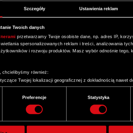
Szczegóły
Ustawienia reklam
tanie Twoich danych
tnerami
przetwarzamy Twoje osobiste dane, np. adres IP, korzyst
yświetlania spersonalizowanych reklam i treści, analizowania ty
żytkowników i rozwoju produktów. Masz wybór odnośnie tego, 
, chcielibyśmy również:
yczące Twojej lokalizacji geograficznej z dokładnością nawet d
 urządzenie, aktywnie analizując charakteryzującego je zbiory d
palca)
Preferencje
Statystyka
ie tego, jak Twoje osobiste dane są przetwarzane oraz ustaw w
Twitter
i plików cookie możesz zmienić lub wycofać swoją zgodę w dowol
ie do spersonalizowania treści i reklam, aby oferować funkcje 
itrynie. Informacje o tym, jak korzystasz z naszej witryny, ud
ie z