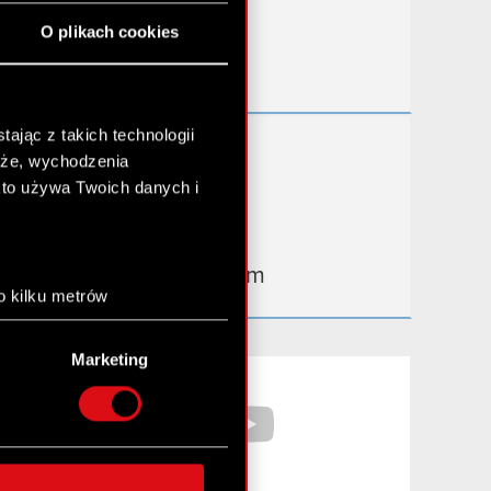
Przydatne linki
O plikach cookies
Kontakt IR
ając z takich technologii
Dowiedz się więcej:
chże, wychodzenia
thewitcher.com
kto używa Twoich danych i
cyberpunk.net
gear.cdprojektred.com
o kilku metrów
anych (fingerprinting,
Marketing
łasne preferencje w
sekcji
Facebook
YouTube
nej chwili.
społecznościowe i
ostępniamy partnerom