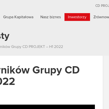
CD PRO
Grupa Kapitałowa
Nasz biznes
Inwestorzy
Zrównow
sty
yników Grupy CD PROJEKT – H1 2022
yników Grupy CD
022