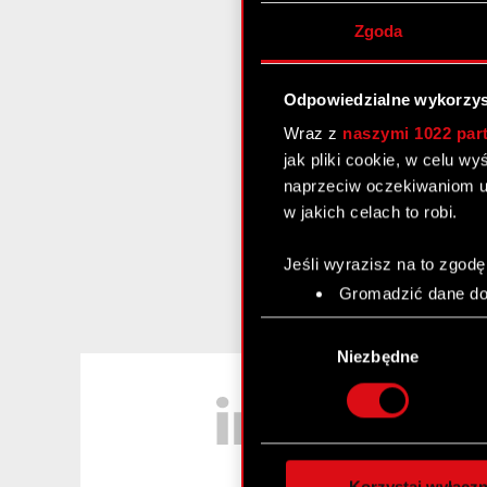
Zgoda
Odpowiedzialne wykorzys
Wraz z
naszymi 1022 par
jak pliki cookie, w celu w
naprzeciw oczekiwaniom u
w jakich celach to robi.
Jeśli wyrazisz na to zgodę
Gromadzić dane dot
Identyfikować Twoje
Wybór
czyli wirtualny odcisk 
zgody
Niezbędne
Dowiedz się więcej odnośn
LinkedIn
szczegółów
. W Deklaracj
Wykorzystujemy pliki cook
analizować ruch w naszej w
Korzystaj wyłączn