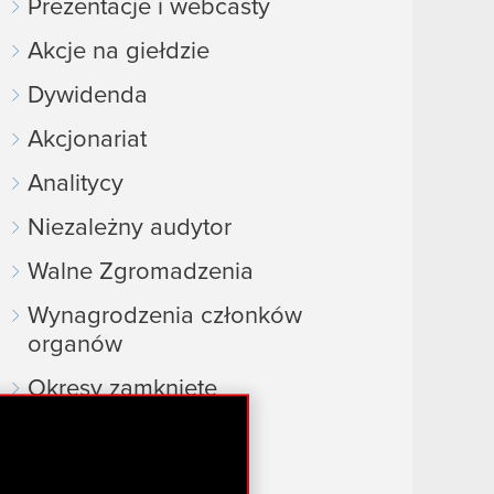
Prezentacje i webcasty
Akcje na giełdzie
Dywidenda
Akcjonariat
Analitycy
Niezależny audytor
Walne Zgromadzenia
Wynagrodzenia członków
organów
Okresy zamknięte
Kalendarz inwestora
FAQ