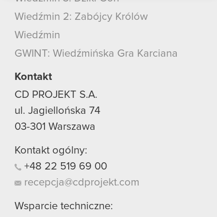
podczas korzystania z ich usług. Kontynuując
Wiedźmin 2: Zabójcy Królów
korzystanie z naszej witryny, zgadasz się na
używanie plików cookie.
Wiedźmin
GWINT: Wiedźmińska Gra Karciana
Kontakt
CD PROJEKT S.A.
ul. Jagiellońska 74
03-301
Warszawa
Kontakt ogólny:
+48
22
519
69
00
recepcja@cdprojekt.com
Wsparcie techniczne: