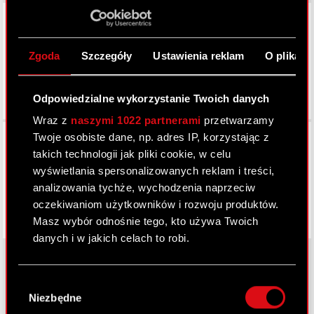
LinkedIn
Zgoda
Szczegóły
Ustawienia reklam
O plikach
Odpowiedzialne wykorzystanie Twoich danych
Wraz z
naszymi 1022 partnerami
przetwarzamy
Facebook
Twoje osobiste dane, np. adres IP, korzystając z
takich technologii jak pliki cookie, w celu
wyświetlania spersonalizowanych reklam i treści,
analizowania tychże, wychodzenia naprzeciw
oczekiwaniom użytkowników i rozwoju produktów.
Masz wybór odnośnie tego, kto używa Twoich
danych i w jakich celach to robi.
Jeśli wyrazisz na to zgodę, chcielibyśmy również:
Wybór
Gromadzić dane dotyczące Twojej
O CD PROJEKT
Niezbędne
zgody
lokalizacji geograficznej z dokładnością nawet