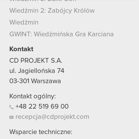
podczas korzystania z ich usług. Kontynuując
Wiedźmin 2: Zabójcy Królów
korzystanie z naszej witryny, zgadasz się na
używanie plików cookie.
Wiedźmin
GWINT: Wiedźmińska Gra Karciana
Kontakt
CD PROJEKT S.A.
ul. Jagiellońska 74
03-301
Warszawa
Kontakt ogólny:
+48
22
519
69
00
recepcja@cdprojekt.com
Wsparcie techniczne: