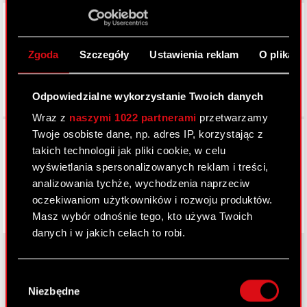
LinkedIn
Zgoda
Szczegóły
Ustawienia reklam
O plikach
Odpowiedzialne wykorzystanie Twoich danych
Wraz z
naszymi 1022 partnerami
przetwarzamy
Facebook
Twoje osobiste dane, np. adres IP, korzystając z
takich technologii jak pliki cookie, w celu
wyświetlania spersonalizowanych reklam i treści,
analizowania tychże, wychodzenia naprzeciw
oczekiwaniom użytkowników i rozwoju produktów.
Masz wybór odnośnie tego, kto używa Twoich
danych i w jakich celach to robi.
Jeśli wyrazisz na to zgodę, chcielibyśmy również:
Wybór
Gromadzić dane dotyczące Twojej
O CD PROJEKT
Niezbędne
zgody
lokalizacji geograficznej z dokładnością nawet