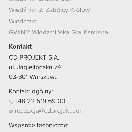
podczas korzystania z ich usług. Kontynuując
Wiedźmin 2: Zabójcy Królów
korzystanie z naszej witryny, zgadasz się na
używanie plików cookie.
Wiedźmin
GWINT: Wiedźmińska Gra Karciana
Kontakt
CD PROJEKT S.A.
ul. Jagiellońska 74
03-301
Warszawa
Kontakt ogólny:
+48
22
519
69
00
recepcja@cdprojekt.com
Wsparcie techniczne: