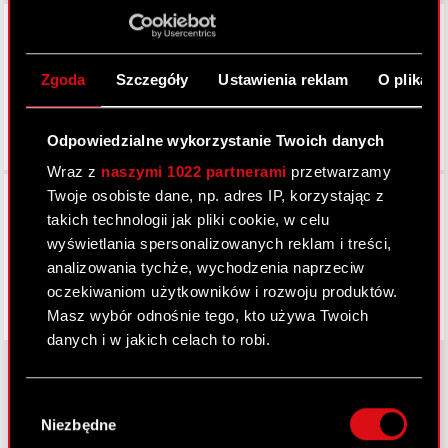
LinkedIn
Zgoda
Szczegóły
Ustawienia reklam
O plikach
Odpowiedzialne wykorzystanie Twoich danych
Wraz z
naszymi 1022 partnerami
przetwarzamy
Facebook
Twoje osobiste dane, np. adres IP, korzystając z
takich technologii jak pliki cookie, w celu
wyświetlania spersonalizowanych reklam i treści,
analizowania tychże, wychodzenia naprzeciw
oczekiwaniom użytkowników i rozwoju produktów.
Masz wybór odnośnie tego, kto używa Twoich
danych i w jakich celach to robi.
Jeśli wyrazisz na to zgodę, chcielibyśmy również:
Wybór
Gromadzić dane dotyczące Twojej
O CD PROJEKT
Niezbędne
zgody
lokalizacji geograficznej z dokładnością nawet