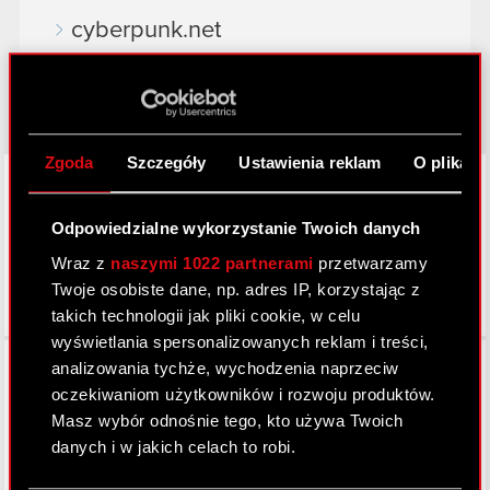
cyberpunk.net
gear.cdprojektred.com
Zgoda
Szczegóły
Ustawienia reklam
O plikach
LinkedIn
Odpowiedzialne wykorzystanie Twoich danych
Wraz z
naszymi 1022 partnerami
przetwarzamy
Twoje osobiste dane, np. adres IP, korzystając z
takich technologii jak pliki cookie, w celu
wyświetlania spersonalizowanych reklam i treści,
Facebook
analizowania tychże, wychodzenia naprzeciw
oczekiwaniom użytkowników i rozwoju produktów.
Masz wybór odnośnie tego, kto używa Twoich
danych i w jakich celach to robi.