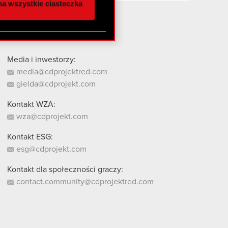
a wszystkie ciasteczka
 innymi danymi
stanie z naszej witryny,
Media i inwestorzy:
media@cdprojektred.com
gielda@cdprojekt.com
Kontakt WZA:
wza@cdprojekt.com
Kontakt ESG:
esg@cdprojekt.com
Kontakt dla społeczności graczy:
contact.community@cdprojektred.com