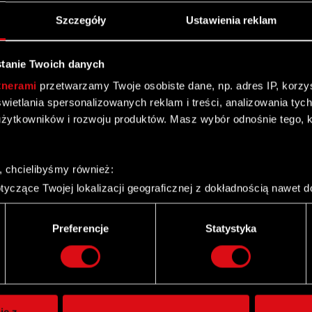
Szczegóły
Ustawienia reklam
tanie Twoich danych
tnerami
przetwarzamy Twoje osobiste dane, np. adres IP, korzyst
yświetlania spersonalizowanych reklam i treści, analizowania ty
żytkowników i rozwoju produktów. Masz wybór odnośnie tego, 
, chcielibyśmy również:
yczące Twojej lokalizacji geograficznej z dokładnością nawet d
 urządzenie, aktywnie analizując charakteryzującego je zbiory d
palca)
Preferencje
Statystyka
ie tego, jak Twoje osobiste dane są przetwarzane oraz ustaw w
Twitter
i plików cookie możesz zmienić lub wycofać swoją zgodę w dowol
ie do spersonalizowania treści i reklam, aby oferować funkcje 
itrynie. Informacje o tym, jak korzystasz z naszej witryny, ud
ie z