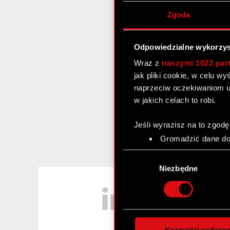
Zgoda
Odpowiedzialne wykorzys
Wraz z
naszymi 1022 par
jak pliki cookie, w celu w
naprzeciw oczekiwaniom u
w jakich celach to robi.
Jeśli wyrazisz na to zgodę
Gromadzić dane dot
Identyfikować Twoje
Wybór
czyli wirtualny odcisk 
zgody
Niezbędne
Dowiedz się więcej odnośn
LinkedIn
szczegółów
. W Deklaracj
Wykorzystujemy pliki cook
analizować ruch w naszej w
Korzystaj wyłączn