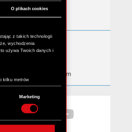
Przydatne linki
O plikach cookies
Kontakt IR
ając z takich technologii
Dowiedz się więcej:
chże, wychodzenia
thewitcher.com
kto używa Twoich danych i
cyberpunk.net
gear.cdprojektred.com
o kilku metrów
anych (fingerprinting,
Marketing
łasne preferencje w
sekcji
Facebook
YouTube
nej chwili.
społecznościowe i
ostępniamy partnerom