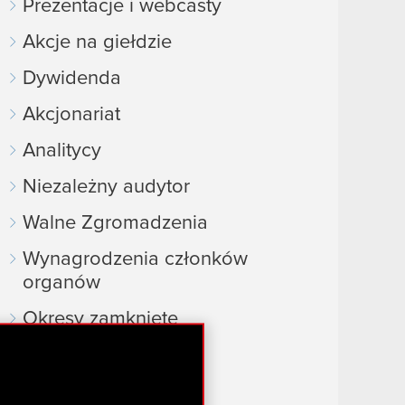
Prezentacje i webcasty
Akcje na giełdzie
Dywidenda
Akcjonariat
Analitycy
Niezależny audytor
Walne Zgromadzenia
Wynagrodzenia członków
organów
Okresy zamknięte
Kalendarz inwestora
FAQ