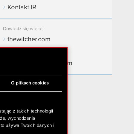
Kontakt IR
Dowiedz się więcej:
thewitcher.com
cyberpunk.net
gear.cdprojektred.com
O plikach cookies
ając z takich technologii
chże, wychodzenia
kto używa Twoich danych i