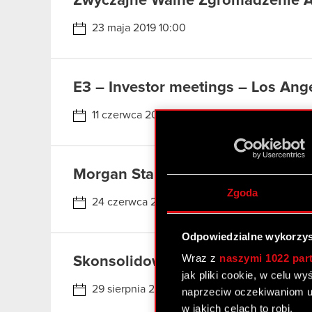
Zwyczajne Walne Zgromadzenie A
23 maja 2019 10:00
E3 – Investor meetings – Los Ang
11 czerwca 2019 - 13 czerwca 2019
Morgan Stanley Non Deal Roadsh
Zgoda
24 czerwca 2019 - 26 czerwca 2019
Odpowiedzialne wykorzys
Wraz z
naszymi 1022 par
Skonsolidowany raport półroczny 
jak pliki cookie, w celu w
29 sierpnia 2019
naprzeciw oczekiwaniom u
w jakich celach to robi.