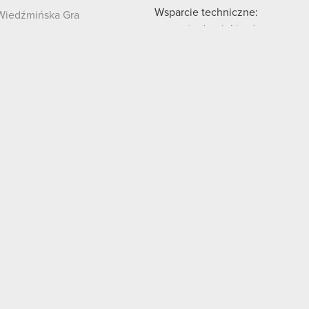
Wsparcie techniczne:
Wiedźmińska Gra
support.cdprojektred.com
Regulamin
Kontakt IR
Bezpieczeństwo Informacji
Nie
 510 zł (opłacony w całości); KRS: 0000006865; Sąd Rejonowy dla m.st. 