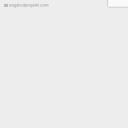
esg@cdprojekt.com
Kontakt dla społeczności graczy:
contact.community@cdprojektred.com
zamówione materiały
Deklaracje cookies
Warszawy - XIV Wydział KRS