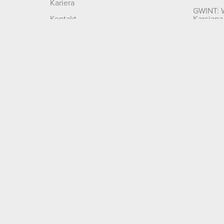
Kariera
GWINT: 
Kontakt
Karciana
Szukaj
Polityka prywatności
Polityka cookies
Kapitał zakładowy: 99 910