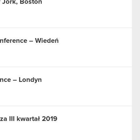
 Jork, Boston
onference – Wiedeń
nce – Londyn
a III kwartał 2019