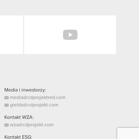
Facebook
YouTube
Media i inwestorzy:
media@cdprojektred.com
gielda@cdprojekt.com
Kontakt WZA:
wza@cdprojekt.com
Kontakt ESG: