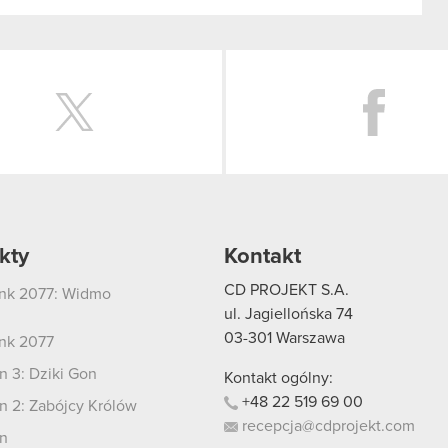
Twitter
kty
Kontakt
CD PROJEKT S.A.
nk 2077: Widmo
i
ul. Jagiellońska 74
03-301
Warszawa
nk 2077
 3: Dziki Gon
Kontakt ogólny:
+48
22
519
69
00
 2: Zabójcy Królów
recepcja@cdprojekt.com
n