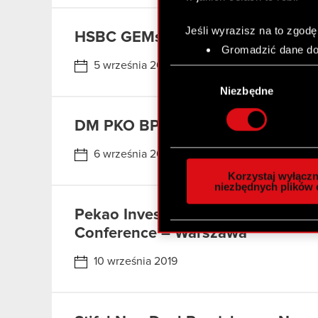
Jeśli wyrazisz na to zgodę
HSBC GEMs Investor Forum 2019
Gromadzić dane dot
Identyfikować Twoje
5 września 2019
Wybór
czyli wirtualny odcisk 
zgody
Niezbędne
Dowiedz się więcej odnośn
szczegółów
. W Deklaracj
DM PKO BP – CEE Gaming & Techn
Wykorzystujemy pliki cook
6 września 2019
analizować ruch w naszej w
Korzystaj wyłączn
społecznościowym, reklam
niezbędnych plików 
otrzymanymi od Ciebie lub
Pekao Investment Banking – 16th
zgadasz się na używanie p
Conference – Warszawa
10 września 2019