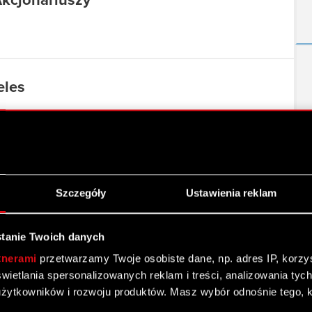
kcjonariuszy
eles
ow – Boston, Nowy Jork
Szczegóły
Ustawienia reklam
tanie Twoich danych
tnerami
przetwarzamy Twoje osobiste dane, np. adres IP, korzyst
za I półrocze 2019
yświetlania spersonalizowanych reklam i treści, analizowania ty
żytkowników i rozwoju produktów. Masz wybór odnośnie tego, 