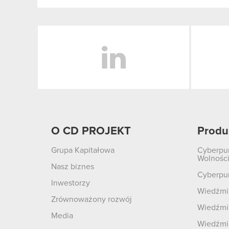
LinkedIn
O CD PROJEKT
Produ
Grupa Kapitałowa
Cyberpu
Wolnośc
Nasz biznes
Cyberpu
Inwestorzy
Wiedźmin
Zrównoważony rozwój
Wiedźmin
Media
Wiedźmi