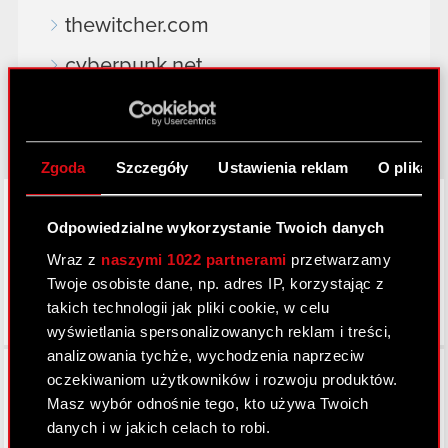
thewitcher.com
cyberpunk.net
gear.cdprojektred.com
Zgoda
Szczegóły
Ustawienia reklam
O plikach
LinkedIn
Odpowiedzialne wykorzystanie Twoich danych
Wraz z
naszymi 1022 partnerami
przetwarzamy
Twoje osobiste dane, np. adres IP, korzystając z
takich technologii jak pliki cookie, w celu
wyświetlania spersonalizowanych reklam i treści,
analizowania tychże, wychodzenia naprzeciw
Facebook
oczekiwaniom użytkowników i rozwoju produktów.
Masz wybór odnośnie tego, kto używa Twoich
danych i w jakich celach to robi.