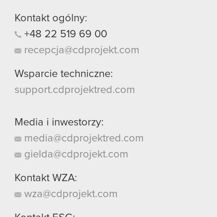
Kontakt ogólny:
+48
22
519
69
00
recepcja@cdprojekt.com
Wsparcie techniczne:
support.cdprojektred.com
Media i inwestorzy:
media@cdprojektred.com
gielda@cdprojekt.com
Kontakt WZA:
wza@cdprojekt.com