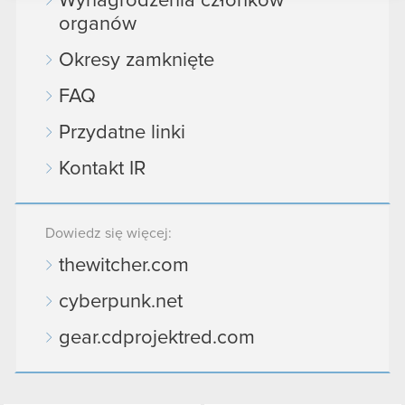
Wynagrodzenia członków
podczas korzystania z ich usług. Kontynuując
organów
korzystanie z naszej witryny, zgadasz się na
używanie plików cookie.
Okresy zamknięte
FAQ
Przydatne linki
Kontakt IR
Dowiedz się więcej:
thewitcher.com
cyberpunk.net
gear.cdprojektred.com