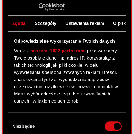
Trigon Investor Week
17 października 2024
Zgoda
Szczegóły
Ustawienia reklam
O plikach
Morgan Stanley 23rd Asia Pacific
Odpowiedzialne wykorzystanie Twoich danych
Summit
Wraz z
naszymi 1022 partnerami
przetwarzamy
Twoje osobiste dane, np. adres IP, korzystając z
20 listopada 2024 - 21 listopada 2024
takich technologii jak pliki cookie, w celu
wyświetlania spersonalizowanych reklam i treści,
analizowania tychże, wychodzenia naprzeciw
Skonsolidowany raport kwartalny
oczekiwaniom użytkowników i rozwoju produktów.
za III kwartał 2024
Masz wybór odnośnie tego, kto używa Twoich
danych i w jakich celach to robi.
26 listopada 2024
Jeśli wyrazisz na to zgodę, chcielibyśmy również:
Wybór
Gromadzić dane dotyczące Twojej
Zobacz również:
Niezbędne
zgody
lokalizacji geograficznej z dokładnością nawet