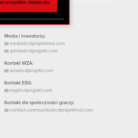
a wszystkie ciasteczka
 innymi danymi
stanie z naszej witryny,
Media i inwestorzy:
media@cdprojektred.com
gielda@cdprojekt.com
Kontakt WZA:
wza@cdprojekt.com
Kontakt ESG:
esg@cdprojekt.com
Kontakt dla społeczności graczy:
contact.community@cdprojektred.com