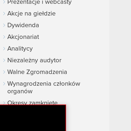
Prezentacje i webcasty
Akcje na giełdzie
Dywidenda
Akcjonariat
Analitycy
Niezależny audytor
Walne Zgromadzenia
Wynagrodzenia członków
organów
Okresy zamknięte
Kalendarz inwestora
FAQ