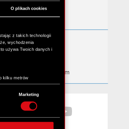
Przydatne linki
O plikach cookies
Kontakt IR
ając z takich technologii
Dowiedz się więcej:
chże, wychodzenia
thewitcher.com
kto używa Twoich danych i
cyberpunk.net
gear.cdprojektred.com
o kilku metrów
anych (fingerprinting,
Marketing
łasne preferencje w
sekcji
Facebook
YouTube
nej chwili.
społecznościowe i
ostępniamy partnerom