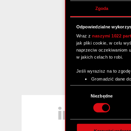
Zgoda
Odpowiedzialne wykorzys
Wraz z
naszymi 1022 par
jak pliki cookie, w celu w
naprzeciw oczekiwaniom u
w jakich celach to robi.
Jeśli wyrazisz na to zgodę
Gromadzić dane dot
Identyfikować Twoje
Wybór
czyli wirtualny odcisk 
zgody
Niezbędne
Dowiedz się więcej odnośn
LinkedIn
szczegółów
. W Deklaracj
Wykorzystujemy pliki cook
analizować ruch w naszej w
Korzystaj wyłączn