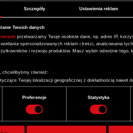
Szczegóły
Ustawienia reklam
tanie Twoich danych
tnerami
przetwarzamy Twoje osobiste dane, np. adres IP, korzyst
yświetlania spersonalizowanych reklam i treści, analizowania ty
żytkowników i rozwoju produktów. Masz wybór odnośnie tego, 
, chcielibyśmy również:
yczące Twojej lokalizacji geograficznej z dokładnością nawet d
 urządzenie, aktywnie analizując charakteryzującego je zbiory d
palca)
Preferencje
Statystyka
ie tego, jak Twoje osobiste dane są przetwarzane oraz ustaw w
Twitter
i plików cookie możesz zmienić lub wycofać swoją zgodę w dowol
ie do spersonalizowania treści i reklam, aby oferować funkcje 
itrynie. Informacje o tym, jak korzystasz z naszej witryny, ud
ie z