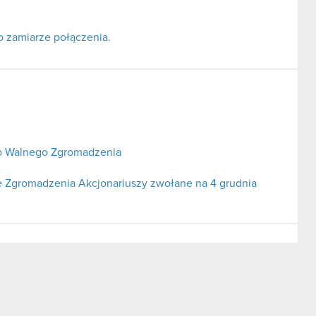
o zamiarze połączenia.
o Walnego Zgromadzenia
 Zgromadzenia Akcjonariuszy zwołane na 4 grudnia
zącej podjętych negocjacji