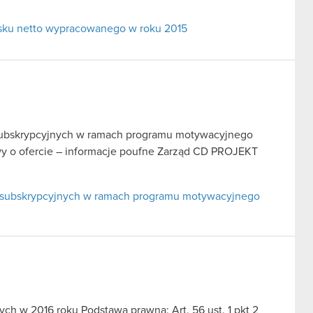
ysku netto wypracowanego w roku 2015
w subskrypcyjnych w ramach programu motywacyjnego
tawy o ofercie – informacje poufne Zarząd CD PROJEKT
ów subskrypcyjnych w ramach programu motywacyjnego
h w 2016 roku Podstawa prawna: Art. 56 ust. 1 pkt 2