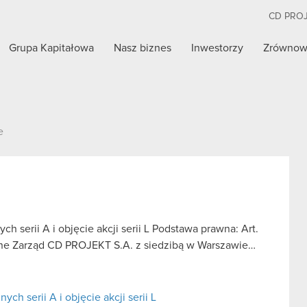
CD PRO
Grupa Kapitałowa
Nasz biznes
Inwestorzy
Zrównow
e
h serii A i objęcie akcji serii L Podstawa prawna: Art.
oufne Zarząd CD PROJEKT S.A. z siedzibą w Warszawie…
ch serii A i objęcie akcji serii L