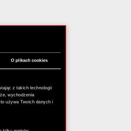
O plikach cookies
ając z takich technologii
chże, wychodzenia
kto używa Twoich danych i
o kilku metrów