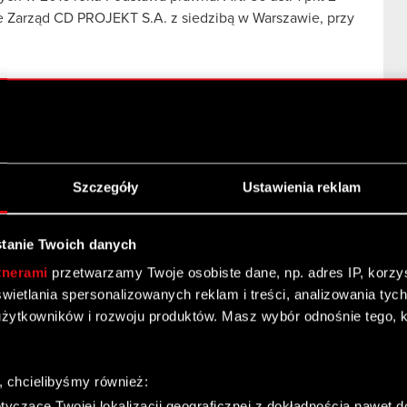
we Zarząd CD PROJEKT S.A. z siedzibą w Warszawie, przy
wych w 2016 roku
Szczegóły
Ustawienia reklam
ze spółką zależną Brand Projekt sp. z o.o.
tanie Twoich danych
tnerami
przetwarzamy Twoje osobiste dane, np. adres IP, korzyst
yświetlania spersonalizowanych reklam i treści, analizowania ty
żytkowników i rozwoju produktów. Masz wybór odnośnie tego, 
, chcielibyśmy również:
yczące Twojej lokalizacji geograficznej z dokładnością nawet d