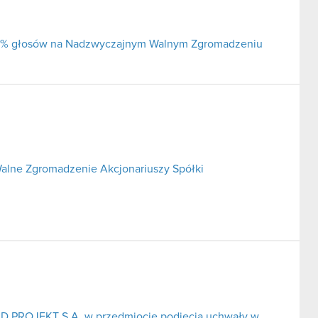
j 5% głosów na Nadzwyczajnym Walnym Zgromadzeniu
alne Zgromadzenie Akcjonariuszy Spółki
CD PROJEKT S.A. w przedmiocie podjęcia uchwały w