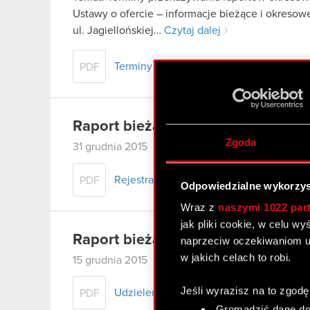
Ustawy o ofercie – informacje bieżące i okreso
ul. Jagiellońskiej…
Czytaj dalej
Terminy przekazywania raportów okreso
PDF
Raport bieżący nr 35/2015
Zgoda
31 grudnia 2015
Rejestracja połączenia CD PROJEKT S.A. 
PDF
Odpowiedzialne wykorzys
Wraz z
naszymi 1022 par
jak pliki cookie, w celu w
Raport bieżący nr 34/2015
naprzeciw oczekiwaniom u
w jakich celach to robi.
15 grudnia 2015
Jeśli wyrazisz na to zgodę
Udzielenie prokury łącznej
PDF
Gromadzić dane dot