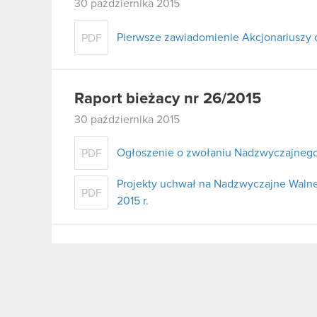
30 października 2015
Pierwsze zawiadomienie Akcjonariuszy 
PDF
Raport bieżacy nr 26/2015
30 października 2015
Ogłoszenie o zwołaniu Nadzwyczajneg
PDF
Projekty uchwał na Nadzwyczajne Walne
PDF
2015 r.
Raport bieżacy nr 25/2015
29 października 2015
Ujawnienie opóźnionej informacji dotyc
PDF