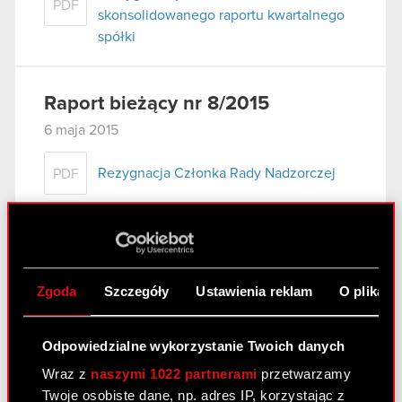
PDF
skonsolidowanego raportu kwartalnego
spółki
Raport bieżący nr 8/2015
6 maja 2015
Rezygnacja Członka Rady Nadzorczej
PDF
Raport bieżacy nr 7/2015
28 kwietnia 2015
Zgoda
Szczegóły
Ustawienia reklam
O plikach
Projekty uchwał Zwyczajnego Walnego
PDF
Zgromadzenia Akcjonariuszy
Odpowiedzialne wykorzystanie Twoich danych
Załącznik - projekty uchwał
PDF
Wraz z
naszymi 1022 partnerami
przetwarzamy
Twoje osobiste dane, np. adres IP, korzystając z