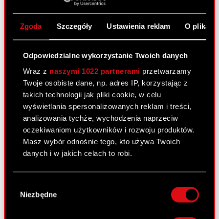
nową kadencję Podstawa prawna: Art. 56 ust. 1
pkt 2 Ustawy o ofercie – informacje bieżące i
Zgoda
Szczegóły
Ustawienia reklam
O plikach
okresowe Zarząd CD PROJEKT S.A. (dalej jako
„Spółka”) informuje, że dnia 23…
Czytaj dalej
Odpowiedzialne wykorzystanie Twoich danych
Powołanie członków Zarządu spółki na
PDF
Wraz z
naszymi 1022 partnerami
przetwarzamy
nową kadencję
Twoje osobiste dane, np. adres IP, korzystając z
takich technologii jak pliki cookie, w celu
wyświetlania spersonalizowanych reklam i treści,
Raport bieżący nr 10/2017
analizowania tychże, wychodzenia naprzeciw
23 maja 2017
oczekiwaniom użytkowników i rozwoju produktów.
Temat: Powołanie członków Rady Nadzorczej
Masz wybór odnośnie tego, kto używa Twoich
spółki na nową kadencję Podstawa prawna: Art.
danych i w jakich celach to robi.
56 ust. 1 pkt 2 Ustawy o ofercie – informacje
bieżące i okresowe Zarząd CD PROJEKT S.A.
Jeśli wyrazisz na to zgodę, chcielibyśmy również:
Wybór
(dalej jako „Spółka”) informuje, że dnia…
Czytaj
Gromadzić dane dotyczące Twojej
Niezbędne
zgody
dalej
lokalizacji geograficznej z dokładnością nawet
do kilku metrów
Powołanie członków Rady Nadzorczej