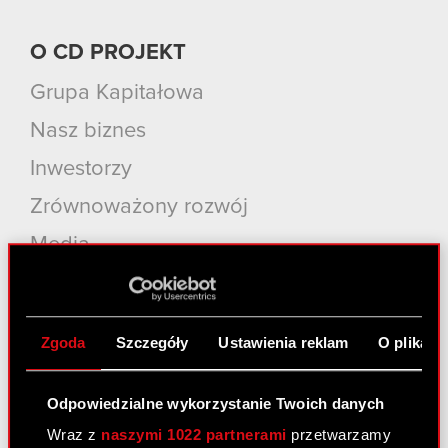
O CD PROJEKT
Grupa Kapitałowa
Nasz biznes
Inwestorzy
Zrównoważony rozwój
Media
Kariera
Kontakt
Zgoda
Szczegóły
Ustawienia reklam
O plikach
Szukaj
Odpowiedzialne wykorzystanie Twoich danych
Produkty
Wraz z
naszymi 1022 partnerami
przetwarzamy
Cyberpunk 2077: Widmo Wolności