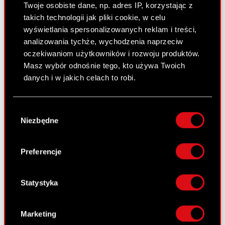
Twoje osobiste dane, np. adres IP, korzystając z
Cyberpunk 2077
takich technologii jak pliki cookie, w celu
wyświetlania spersonalizowanych reklam i treści,
Wiedźmin 3: Dziki Gon
analizowania tychże, wychodzenia naprzeciw
oczekiwaniom użytkowników i rozwoju produktów.
Wiedźmin 2: Zabójcy Królów
Masz wybór odnośnie tego, kto używa Twoich
Wiedźmin
danych i w jakich celach to robi.
GWINT: Wiedźmińska Gra Karciana
Jeśli wyrazisz na to zgodę, chcielibyśmy również:
Wybór
Gromadzić dane dotyczące Twojej
Kontakt
Niezbędne
zgody
lokalizacji geograficznej z dokładnością nawet
CD PROJEKT S.A.
do kilku metrów
Identyfikować Twoje urządzenie, aktywnie
Preferencje
ul. Jagiellońska 74
analizując charakteryzującego je zbiory
03-301
Warszawa
danych (fingerprinting, czyli wirtualny odcisk
palca)
Statystyka
Kontakt ogólny:
Dowiedz się więcej odnośnie tego, jak Twoje
osobiste dane są przetwarzane oraz ustaw własne
+48
22
519
69
00
Marketing
preferencje w
sekcji szczegółów
. W Deklaracji