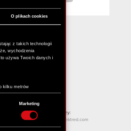
O plikach cookies
ając z takich technologii
Media i inwestorzy:
chże, wychodzenia
media@cdprojektred.com
kto używa Twoich danych i
gielda@cdprojekt.com
Kontakt WZA:
wza@cdprojekt.com
o kilku metrów
anych (fingerprinting,
Kontakt ESG:
esg@cdprojekt.com
Marketing
łasne preferencje w
sekcji
Kontakt dla społeczności graczy:
nej chwili.
contact.community@cdprojektred.com
społecznościowe i