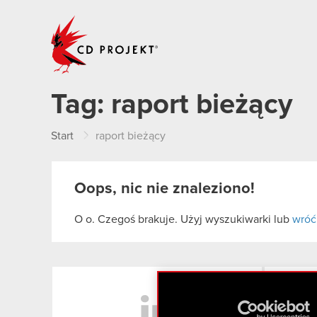
CD PROJEKT
Tag:
raport bieżący
Start
raport bieżący
Oops, nic nie znaleziono!
O o. Czegoś brakuje. Użyj wyszukiwarki lub
wróć
LinkedIn