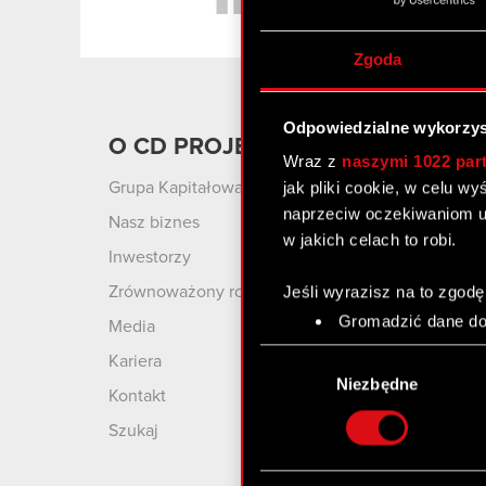
Zgoda
Odpowiedzialne wykorzys
O CD PROJEKT
Produ
Wraz z
naszymi 1022 par
jak pliki cookie, w celu w
Grupa Kapitałowa
Cyberpu
Wolnośc
naprzeciw oczekiwaniom u
Nasz biznes
w jakich celach to robi.
Cyberpu
Inwestorzy
Wiedźmin
Jeśli wyrazisz na to zgodę
Zrównoważony rozwój
Wiedźmin
Gromadzić dane dot
Media
Wiedźmi
Identyfikować Twoje
Wybór
Kariera
czyli wirtualny odcisk 
GWINT: 
zgody
Niezbędne
Kontakt
Karciana
Dowiedz się więcej odnośn
szczegółów
. W Deklaracj
Szukaj
Wykorzystujemy pliki cook