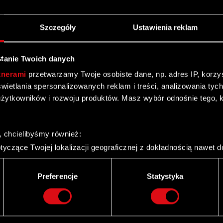
Szczegóły
Ustawienia reklam
tanie Twoich danych
kty
Kontakt
tnerami
przetwarzamy Twoje osobiste dane, np. adres IP, korzyst
CD PROJEKT S.A.
yświetlania spersonalizowanych reklam i treści, analizowania ty
nk 2077: Widmo
i
ul. Jagiellońska 74
żytkowników i rozwoju produktów. Masz wybór odnośnie tego, 
03-301
Warszawa
nk 2077
 3: Dziki Gon
Kontakt ogólny:
, chcielibyśmy również:
+48
22
519
69
00
 2: Zabójcy Królów
yczące Twojej lokalizacji geograficznej z dokładnością nawet d
recepcja@cdprojekt.com
n
 urządzenie, aktywnie analizując charakteryzującego je zbiory d
palca)
Wsparcie techniczne:
Wiedźmińska Gra
Preferencje
Statystyka
ie tego, jak Twoje osobiste dane są przetwarzane oraz ustaw w
support.cdprojektred.com
i plików cookie możesz zmienić lub wycofać swoją zgodę w dowol
ie do spersonalizowania treści i reklam, aby oferować funkcje 