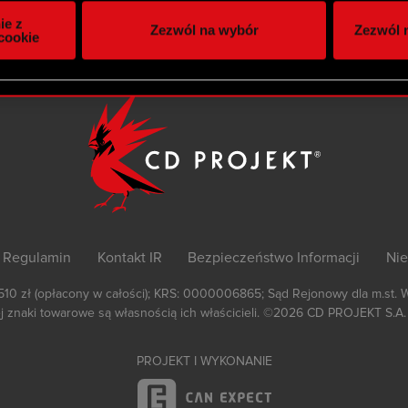
itrynie. Informacje o tym, jak korzystasz z naszej witryny, ud
ie z
Zezwól na wybór
Zezwól n
owym i analitycznym. Partnerzy mogą połączyć te informacje z
cookie
 uzyskanymi podczas korzystania z ich usług. Kontynuując korzy
lików cookie.
Regulamin
Kontakt IR
Bezpieczeństwo Informacji
Nie
 510 zł (opłacony w całości); KRS: 0000006865; Sąd Rejonowy dla m.st. 
 znaki towarowe są własnością ich właścicieli.
©2026
CD PROJEKT S.A.
PROJEKT I WYKONANIE