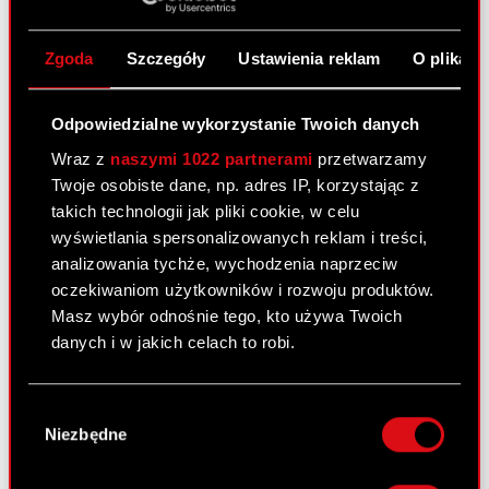
nową kadencję Podstawa prawna: Art. 56 ust. 1
pkt 2 Ustawy o ofercie – informacje bieżące i
Zgoda
Szczegóły
Ustawienia reklam
O plikach
okresowe Zarząd CD PROJEKT S.A. (dalej jako
„Spółka”) informuje, że dnia 23…
Czytaj dalej
Odpowiedzialne wykorzystanie Twoich danych
Powołanie członków Zarządu spółki na
PDF
Wraz z
naszymi 1022 partnerami
przetwarzamy
nową kadencję
Twoje osobiste dane, np. adres IP, korzystając z
takich technologii jak pliki cookie, w celu
wyświetlania spersonalizowanych reklam i treści,
Raport bieżący nr 10/2017
analizowania tychże, wychodzenia naprzeciw
23 maja 2017
oczekiwaniom użytkowników i rozwoju produktów.
Temat: Powołanie członków Rady Nadzorczej
Masz wybór odnośnie tego, kto używa Twoich
spółki na nową kadencję Podstawa prawna: Art.
danych i w jakich celach to robi.
56 ust. 1 pkt 2 Ustawy o ofercie – informacje
bieżące i okresowe Zarząd CD PROJEKT S.A.
Jeśli wyrazisz na to zgodę, chcielibyśmy również:
Wybór
(dalej jako „Spółka”) informuje, że dnia…
Czytaj
Gromadzić dane dotyczące Twojej
Niezbędne
zgody
dalej
lokalizacji geograficznej z dokładnością nawet
do kilku metrów
Powołanie członków Rady Nadzorczej