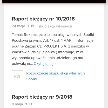
danymi otrzymanymi od Ciebie lub uzyskanymi
podczas korzystania z ich usług. Kontynuując
korzystanie z naszej witryny, zgadasz się na
Raport bieżący nr 10/2018
używanie plików cookie.
24 maja 2018
|
skup akcji własnych
Temat: Rozpoczęcie skupu akcji własnych Spółki
Podstawa prawna: Art. 17 ust. 1 MAR – informacje
poufne Zarząd CD PROJEKT S.A. z siedzibą w
Warszawie (dalej: „Spółka”) informuje, iż w
wykonaniu upoważnienia udzielonego mu
uchwałą nr…
Czytaj dalej
Rozpoczęcie skupu akcji własnych
PDF
Spółki
Raport bieżący nr 9/2018
8 maja 2018