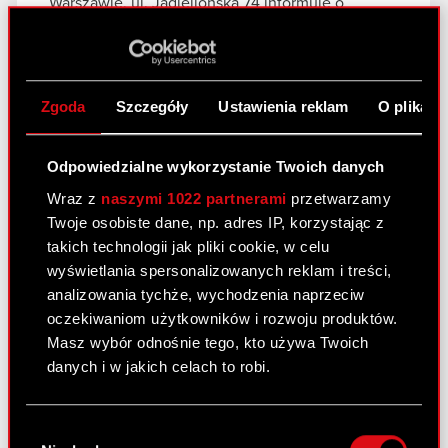
Warszawie, ul. Jagiellońska 74 informuje o
ustaleniu oficjalnych dat premier: – gry fabularnej
„Wojna…
Czytaj dalej
Ustalenie dat premiery gier Spółki
PDF
Zgoda
Szczegóły
Ustawienia reklam
O plikach
Odpowiedzialne wykorzystanie Twoich danych
Raport bieżący nr 12/2018
Wraz z
naszymi 1022 partnerami
przetwarzamy
19 lipca 2018
Twoje osobiste dane, np. adres IP, korzystając z
takich technologii jak pliki cookie, w celu
Temat: Informacja o transakcjach wykonywanych
wyświetlania spersonalizowanych reklam i treści,
przez osobę pełniącą obowiązki zarządcze
analizowania tychże, wychodzenia naprzeciw
Podstawa prawna: Art. 19 ust. 3 MAR Treść
oczekiwaniom użytkowników i rozwoju produktów.
raportu: Zarząd spółki CD PROJEKT S.A. z
Masz wybór odnośnie tego, kto używa Twoich
siedzibą w Warszawie (dalej: „Spółka”),
danych i w jakich celach to robi.
przekazuje do publicznej wiadomości
informację…
Czytaj dalej
Jeśli wyrazisz na to zgodę, chcielibyśmy również:
Wybór
Informacja o transakcjach wykonywanych
Gromadzić dane dotyczące Twojej