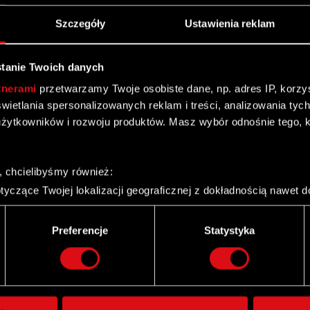
Szczegóły
Ustawienia reklam
tanie Twoich danych
tnerami
przetwarzamy Twoje osobiste dane, np. adres IP, korzyst
yświetlania spersonalizowanych reklam i treści, analizowania ty
dstawa prawna raportu: Art. 56 ust. 1 pkt 2 Ustawy o
żytkowników i rozwoju produktów. Masz wybór odnośnie tego, 
aportu: Zarząd CD PROJEKT S.A. z siedzibą w Warszawie,
, chcielibyśmy również:
o Walnego Zgromadzeni
yczące Twojej lokalizacji geograficznej z dokładnością nawet d
 urządzenie, aktywnie analizując charakteryzującego je zbiory d
palca)
Preferencje
Statystyka
ie tego, jak Twoje osobiste dane są przetwarzane oraz ustaw w
i plików cookie możesz zmienić lub wycofać swoją zgodę w dowol
ie do spersonalizowania treści i reklam, aby oferować funkcje 
itrynie. Informacje o tym, jak korzystasz z naszej witryny, ud