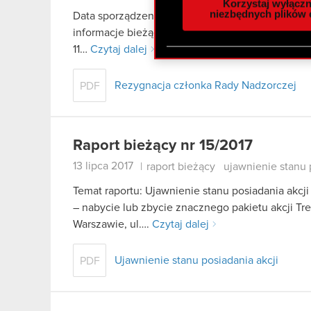
Korzystaj wyłączn
społecznościowym, reklam
niezbędnych plików 
Data sporządzenia raportu: 11 września 2017 r. Pod
otrzymanymi od Ciebie lub
informacje bieżące i okresowe Zarząd spółki CD P
zgadasz się na używanie p
11…
Czytaj dalej
Rezygnacja członka Rady Nadzorczej
PDF
Raport bieżący nr 15/2017
13 lipca 2017
|
raport bieżący
ujawnienie stanu 
Temat raportu: Ujawnienie stanu posiadania akcji
– nabycie lub zbycie znacznego pakietu akcji Tr
Warszawie, ul….
Czytaj dalej
Ujawnienie stanu posiadania akcji
PDF