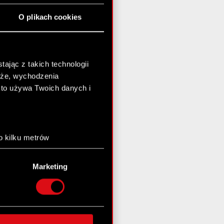
O plikach cookies
ając z takich technologii
chże, wychodzenia
kto używa Twoich danych i
o kilku metrów
anych (fingerprinting,
Marketing
łasne preferencje w
sekcji
nej chwili.
społecznościowe i
ostępniamy partnerom