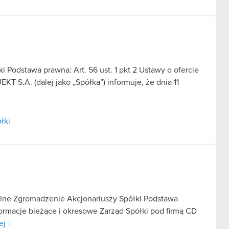
 Podstawa prawna: Art. 56 ust. 1 pkt 2 Ustawy o ofercie
T S.A. (dalej jako „Spółka”) informuje, że dnia 11
łki
lne Zgromadzenie Akcjonariuszy Spółki Podstawa
nformacje bieżące i okresowe Zarząd Spółki pod firmą CD
ej