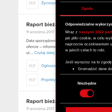
Życiorys zawodowy kandydata
PDF
Zgoda
Raport bieżący nr 17/2017
Odpowiedzialne wykorzys
Wraz z
naszymi 1022 par
11 września 2017
jak pliki cookie, w celu w
Data sporządzenia raportu: 11 września 2017 r. Po
naprzeciw oczekiwaniom u
ofercie – informacje bieżące i okresowe Treść r
w jakich celach to robi.
ul….
Czytaj dalej
Jeśli wyrazisz na to zgodę
Ogłoszenie o zwołaniu Nadzwyczajneg
PDF
Gromadzić dane dot
Identyfikować Twoje
Wybór
czyli wirtualny odcisk 
Projekty uchwał NWZA
PDF
zgody
Niezbędne
Dowiedz się więcej odnośn
szczegółów
. W Deklaracj
Raport bieżący nr 16/2017
Wykorzystujemy pliki cook
11 września 2017
analizować ruch w naszej w