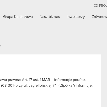
CD PRO
Grupa Kapitałowa
Nasz biznes
Inwestorzy
Zrównow
e
wa prawna: Art. 17 ust. 1 MAR – informacje poufne.
3-301) przy ul. Jagiellońskiej 74, („Spółka”) informuje,