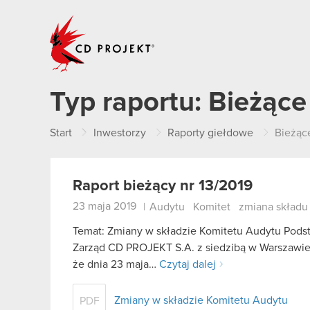
CD PROJEKT
Typ raportu:
Bieżące
Start
Inwestorzy
Raporty giełdowe
Bieżąc
Raport bieżący nr 13/2019
23 maja 2019
|
Audytu
Komitet
zmiana składu
Temat: Zmiany w składzie Komitetu Audytu Podsta
Zarząd CD PROJEKT S.A. z siedzibą w Warszawie (0
że dnia 23 maja…
Czytaj dalej
Zmiany w składzie Komitetu Audytu
PDF