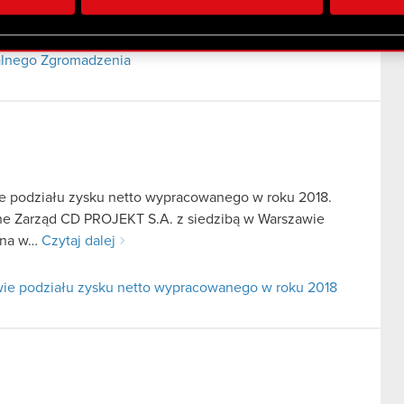
 uzyskanymi podczas korzystania z ich usług. Kontynuując korzy
lików cookie.
alnego Zgromadzenia
e podziału zysku netto wypracowanego w roku 2018.
fne Zarząd CD PROJEKT S.A. z siedzibą w Warszawie
zana w…
Czytaj dalej
ie podziału zysku netto wypracowanego w roku 2018