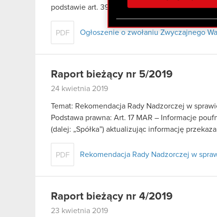
otrzymanymi od Ciebie lub
podstawie art. 399 § 1…
Czytaj dalej
zgadasz się na używanie p
Ogłoszenie o zwołaniu Zwyczajnego W
PDF
Raport bieżący nr 5/2019
24 kwietnia 2019
Temat: Rekomendacja Rady Nadzorczej w sprawi
Podstawa prawna: Art. 17 MAR – Informacje pou
(dalej: „Spółka”) aktualizując informację przeka
Rekomendacja Rady Nadzorczej w spraw
PDF
Raport bieżący nr 4/2019
23 kwietnia 2019