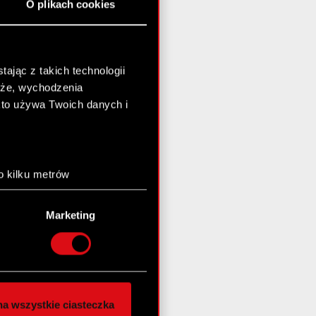
O plikach cookies
ając z takich technologii
chże, wychodzenia
kto używa Twoich danych i
o kilku metrów
anych (fingerprinting,
Marketing
łasne preferencje w
sekcji
nej chwili.
społecznościowe i
ostępniamy partnerom
a wszystkie ciasteczka
 innymi danymi