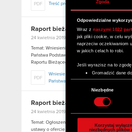
Zgoda
Treść projektów uchwał Zwyczajnego W
PDF
Odpowiedzialne wykorzys
Raport bieżący nr 7/2019
Wraz z
naszymi 1022 par
jak pliki cookie, w celu w
24 kwietnia 2019
|
kasacja
optimus
skarb pań
naprzeciw oczekiwaniom u
Temat: Wniesienie skargi kasacyjnej od wyroku
w jakich celach to robi.
Państwa Podstawa prawna: Art. 17 ust. 1 pkt 1 MA
Raportu Bieżącego nr 22/2018 z…
Czytaj dalej
Jeśli wyrazisz na to zgodę
Gromadzić dane dot
Wniesienie skargi kasacyjnej od wyrok
PDF
Identyfikować Twoje
Państwa
Wybór
czyli wirtualny odcisk 
zgody
Niezbędne
Dowiedz się więcej odnośn
szczegółów
. W Deklaracj
Raport bieżący nr 6/2019
24 kwietnia 2019
Wykorzystujemy pliki cook
analizować ruch w naszej w
Temat: Ogłoszenie o zwołaniu Zwyczajnego Walne
Korzystaj wyłączn
społecznościowym, reklam
ustawy o ofercie – informacje bieżące i okreso
niezbędnych plików 