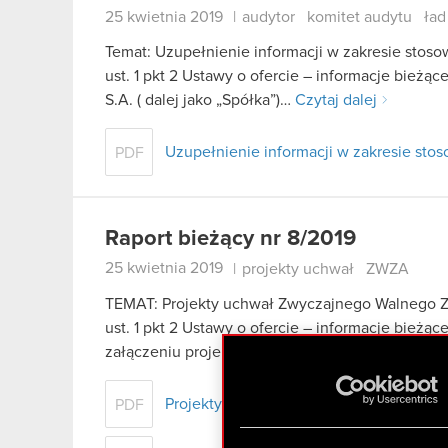
25 kwietnia 2019
|
audytor
komitet audytu
ład
Temat: Uzupełnienie informacji w zakresie stoso
ust. 1 pkt 2 Ustawy o ofercie – informacje bieżą
S.A. ( dalej jako „Spółka”)…
Czytaj dalej
Uzupełnienie informacji w zakresie sto
PDF
Raport bieżący nr 8/2019
25 kwietnia 2019
|
projekty uchwał
ZWZA
TEMAT: Projekty uchwał Zwyczajnego Walnego Z
ust. 1 pkt 2 Ustawy o ofercie – informacje bież
załączeniu projekty uchwał Zwyczajnego Waln
Projekty uchwał Zwyczajnego Walnego 
PDF