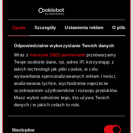
Raport bieżący nr 13/2021
26 marca 2021
Temat: Rejestracja akcji serii M Spółki w KDPW
Podstawa prawna: Art. 56 ust. 1 pkt 2 ustawy o
Zgoda
Szczegóły
Ustawienia reklam
O plikach
ofercie – informacja bieżąca Zarząd CD PROJEKT
S.A. z siedzibą w Warszawie, przy ul.
Odpowiedzialne wykorzystanie Twoich danych
Jagiellońskiej 74 („Spółka”),…
Czytaj dalej
Wraz z
naszymi 1022 partnerami
przetwarzamy
Rejestracja akcji serii M Spółki w KDPW -
Twoje osobiste dane, np. adres IP, korzystając z
PDF
ESPI
takich technologii jak pliki cookie, w celu
wyświetlania spersonalizowanych reklam i treści,
analizowania tychże, wychodzenia naprzeciw
Raport bieżący nr 12/2021
oczekiwaniom użytkowników i rozwoju produktów.
Masz wybór odnośnie tego, kto używa Twoich
25 marca 2021
danych i w jakich celach to robi.
Temat: Dopuszczenie i wprowadzenie akcji do
obrotu na rynku regulowanym GPW Podstawa
Jeśli wyrazisz na to zgodę, chcielibyśmy również:
prawna: Art. 17 ust. 1 MAR – informacje poufne
Wybór
Gromadzić dane dotyczące Twojej
Niezbędne
Zarząd CD PROJEKT S.A. z siedzibą w Warszawie
zgody