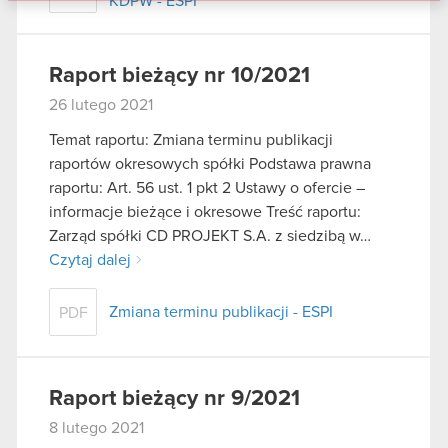
KDPW - ESPI
danymi otrzymanymi od Ciebie lub uzyskanymi
podczas korzystania z ich usług. Kontynuując
korzystanie z naszej witryny, zgadasz się na
Raport bieżący nr 10/2021
używanie plików cookie.
26 lutego 2021
Temat raportu: Zmiana terminu publikacji
raportów okresowych spółki Podstawa prawna
raportu: Art. 56 ust. 1 pkt 2 Ustawy o ofercie –
informacje bieżące i okresowe Treść raportu:
Zarząd spółki CD PROJEKT S.A. z siedzibą w…
Czytaj dalej
Zmiana terminu publikacji - ESPI
PDF
Raport bieżący nr 9/2021
8 lutego 2021