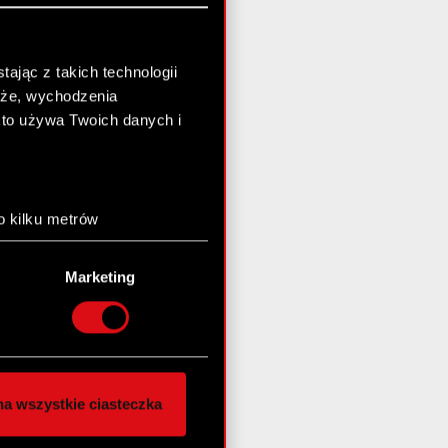
ając z takich technologii
chże, wychodzenia
kto używa Twoich danych i
o kilku metrów
anych (fingerprinting,
Marketing
łasne preferencje w
sekcji
nej chwili.
społecznościowe i
ostępniamy partnerom
a wszystkie ciasteczka
 innymi danymi
stanie z naszej witryny,