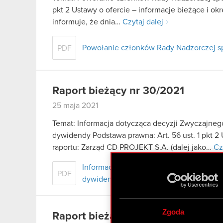
pkt 2 Ustawy o ofercie – informacje bieżące i o
informuje, że dnia…
Czytaj dalej
Powołanie członków Rady Nadzorczej sp
PDF
Raport bieżący nr 30/2021
25 maja 2021
Temat: Informacja dotycząca decyzji Zwyczajne
dywidendy Podstawa prawna: Art. 56 ust. 1 pkt 2 
raportu: Zarząd CD PROJEKT S.A. (dalej jako…
Cz
Informacja dotycząca decyzji Zwyczaj
PDF
dywidendy - ESPI
Zgoda
Raport bieżący nr 29/2021