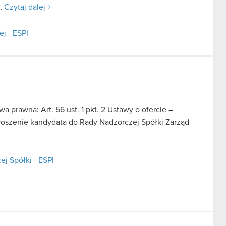
D…
Czytaj dalej
j - ESPI
a prawna: Art. 56 ust. 1 pkt. 2 Ustawy o ofercie –
głoszenie kandydata do Rady Nadzorczej Spółki Zarząd
j Spółki - ESPI