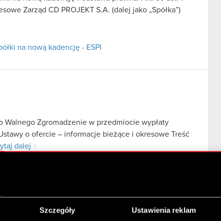
kresowe Zarząd CD PROJEKT S.A. (dalej jako „Spółka”)
ółki na nową kadencję - ESPI
go Walnego Zgromadzenie w przedmiocie wypłaty
Ustawy o ofercie – informacje bieżące i okresowe Treść
ytaj dalej
nego Walnego Zgromadzenie w przedmiocie wypłaty
Szczegóły
Ustawienia reklam