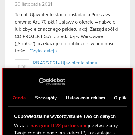
30 listopada 2021
Temat: Ujawnienie stanu posiadania Podstawa
prawna: Art. 70 pkt 1 Ustawy o ofercie – nabycie
lub zbycie znacznego pakietu akcji Zarząd spółki
CD PROJEKT S.A. z siedzibą w Warszawie
(„Spółka”) przekazuje do publicznej wiadomości
treść…
Czytaj dalej
RB 42/2021 - Ujawnienie stanu
PDF
posiadania (ESPI)
Notification
PDF
Zgoda
Szczegóły
Ustawienia reklam
O plikach
Zawiadomienie
PDF
Odpowiedzialne wykorzystanie Twoich danych
Wraz z
naszymi 1022 partnerami
przetwarzamy
Raport bieżący 41/2021
Twoje osobiste dane, np. adres IP, korzystając z