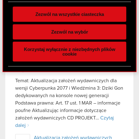
prawna: Art. 17 MAR – Informacje poufne Zarząd
zgodę w dowolnej chwili.
CD PROJEKT S.A. z siedzibą…
Czytaj dalej
Zezwól na wszystkie ciasteczka
Wykorzystujemy pliki cookie do
Ujawnienie informacji poufnej
PDF
spersonalizowania treści i reklam, aby oferować
dotyczącej podjętych negocjacji oraz
Zezwól na wybór
funkcje społecznościowe i analizować ruch w
zawarcie umowy (ESPI)
naszej witrynie. Informacje o tym, jak korzystasz
Korzystaj wyłącznie z niezbędnych plików
z naszej witryny, udostępniamy partnerom
cookie
społecznościowym, reklamowym i analitycznym.
Raport bieżący 39/2021
Partnerzy mogą połączyć te informacje z innymi
20 października 2021
danymi otrzymanymi od Ciebie lub uzyskanymi
podczas korzystania z ich usług. Kontynuując
Temat: Aktualizacja założeń wydawniczych dla
korzystanie z naszej witryny, zgadasz się na
wersji Cyberpunka 2077 i Wiedźmina 3: Dziki Gon
używanie plików cookie.
dedykowanych na konsole nowej generacji
Podstawa prawna: Art. 17 ust. 1 MAR – informacje
poufne Aktualizując informacje dotyczące
założeń wydawniczych CD PROJEKT…
Czytaj
dalej
Aktualizacja założeń wydawniczych