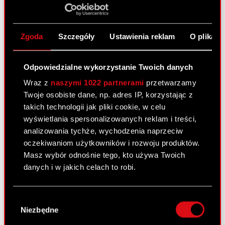
bieżące i okresowe Zarząd CD PROJEKT S.A.
przekazuje w załączeniu projekty uchwał
Zwyczajnego Walnego Zgromadzenia…
Czytaj
Zgoda
Szczegóły
Ustawienia reklam
O plikach
dalej
Projekty uchwał oraz dokumentacja
Odpowiedzialne wykorzystanie Twoich danych
PDF
przedkładana ZWZA - ESPI
Wraz z
naszymi 1022 partnerami
przetwarzamy
Twoje osobiste dane, np. adres IP, korzystając z
Projekty uchwał
PDF
takich technologii jak pliki cookie, w celu
wyświetlania spersonalizowanych reklam i treści,
Dokumentacja przedkładana ZWZA
PDF
analizowania tychże, wychodzenia naprzeciw
oczekiwaniom użytkowników i rozwoju produktów.
Sprawozdanie RN o wynagrodzeniach
Masz wybór odnośnie tego, kto używa Twoich
PDF
organów
danych i w jakich celach to robi.
Jeśli wyrazisz na to zgodę, chcielibyśmy również:
Raport bieżący nr 22/2021
Wybór
Gromadzić dane dotyczące Twojej
Niezbędne
zgody
29 kwietnia 2021
lokalizacji geograficznej z dokładnością nawet