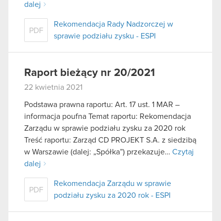
podczas korzystania z ich usług. Kontynuując
dalej
korzystanie z naszej witryny, zgadasz się na
Rekomendacja Rady Nadzorczej w
używanie plików cookie.
PDF
sprawie podziału zysku - ESPI
Raport bieżący nr 20/2021
22 kwietnia 2021
Podstawa prawna raportu: Art. 17 ust. 1 MAR –
informacja poufna Temat raportu: Rekomendacja
Zarządu w sprawie podziału zysku za 2020 rok
Treść raportu: Zarząd CD PROJEKT S.A. z siedzibą
w Warszawie (dalej: „Spółka”) przekazuje…
Czytaj
dalej
Rekomendacja Zarządu w sprawie
PDF
podziału zysku za 2020 rok - ESPI